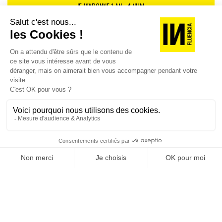
JE M'ABONNE 1 AN - 4 NUM.
JE DÉCOUVRE LES NUMÉROS PRÉCÉDENTS
Je suis déjà abonné(e) :
je consulte la revue en
version digitale
SUIVEZ-NOUS