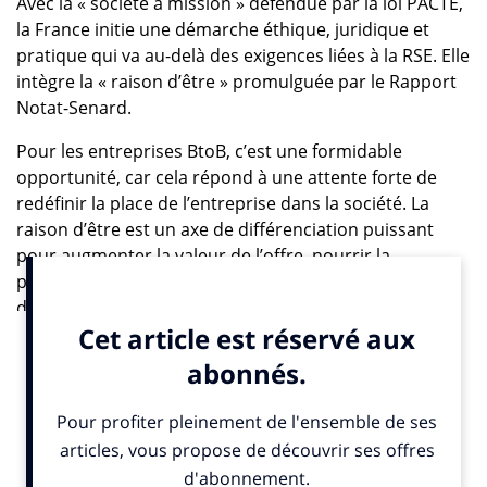
Avec la « société à mission » défendue par la loi PACTE,
la France initie une démarche éthique, juridique et
pratique qui va au-delà des exigences liées à la RSE. Elle
intègre la « raison d’être » promulguée par le Rapport
Notat-Senard.
Pour les entreprises BtoB, c’est une formidable
opportunité, car cela répond à une attente forte de
redéfinir la place de l’entreprise dans la société. La
raison d’être est un axe de différenciation puissant
pour augmenter la valeur de l’offre, nourrir la
préférence, que ce soit du point de vue de l’interne ou
de la marque employeur. On pense notamment à la
génération Y, loin d’être aussi désabusée qu’on veut
bien le dire. Elle a seulement des aspirations
différentes de celles de ses aînés. Sur certains points,
ces Enfants du Millénaire sont même bien plus
engagés. Ils ont grandi avec les messages de
sensibilisation sur les différents enjeux sociétaux : 70%