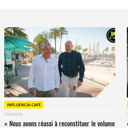
 différents pays
e, la campagne est née d’une analyse
e les différentes significations du mot confiance dans
ique, les États-Unis ou l’Espagne. Point de départ
 qui montrent chacune de ces significations.
ionnement sur les réseaux sociaux se faisaient
 dans lequel nous vivons, il nous a semblé
confiance de manière transversale. C’est une campagne
ement aux trois langues (espagnol, anglais et
s différents », déclare Jaime Valverde, directeur des
ues.
de tennis et manager de Rafa Nadal, qui gère l’image
eureux. Cette bombe publicitaire a incarné ou vend
le, à Kia, à Telefónica, à Heliocare, et tout récemment
INFLUENCIA CAFÉ
ne Forbes estime sa fortune à 36 Millions pour cette
27/06/2026
ents de sportif, le reste aux contrats publicitaires.
« Nous avons réussi à reconstituer le volume