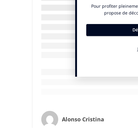
inverse la proposition pour son client Map
ans. Car de fait ici, le joueur fait témoign
histoires sont celles du dépassement de 
Des gens ordinaires, extraordinaires
Le travail de l’agence Tango, nous perme
Madrazo, Sandro Salgueiro, Wendy Ida et 
se sont armés de confiance pour réaliser 
d’écrire l’histoire aux Jeux olympiques d’
prototypes d’avions du futur avant l’âge 
vie sur Mars…
«La confiance est la principale des qualité
les clients. Grâce à cette campagne, nous
que la réalisation d’objectifs impossibles
mieux que Rafa Nadal, qui a une fois de p
Alonso Cristina
nouveau triomphe… et ses 20 tournois du
Garrido Tomé patron de l’image et de la 