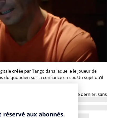
itale créée par Tango dans laquelle le joueur de
 du quotidien sur la confiance en soi. Un sujet qu’il
 Garros pour la treizième fois dimanche dernier, sans
qu’il a battu en trois sets, intrigue… Cela fait belle
aucoup lui demandent) comment il fait pour demeurer
elle confiance en lui… L’agence espagnole Tango