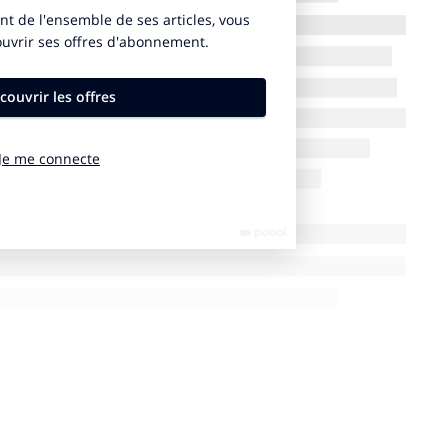
fre, l’un des sponsors de l’athlète depuis plus de dix
er sur Ipad, de vrais protagonistes dont les cinq
soi…
t de découvrir ainsi Luciana Tenorio, Germán
Óscar Pérez Marcos. Des gens ordinaires qui un jour
des rêves qui changeraient leur vie, comme celui
hiver sans jamais avoir porté de skis, de concevoir des
de 25 ans ou de concevoir des espaces pour créer la
s en matière d’assurance, celle qui relie l’entreprise et
 capitalisons sur le mot confiance pour dire à tous
 est entre les mains de chacun d’entre nous. Et qui
lus démontré la valeur de cette qualité avec son
 Grand Chelem à son actif », déclare Fernando
réputation de Mapfre.