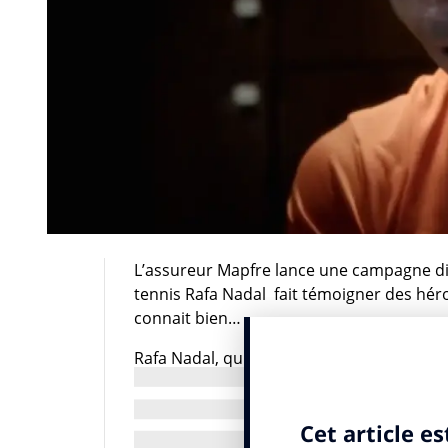
L’assureur Mapfre lance une campagne dig
tennis Rafa Nadal fait témoigner des héros
connait bien…
Rafa Nadal, qui vient de remporter Roland
donner la moindre chance à Novak Djokovic 
lurette que chacun se demande, (que be
imbattable… et surtout pour garder une t