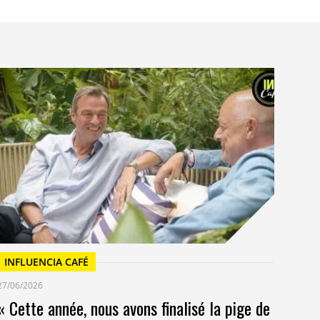
I
23/
Un
at
INFLUENCIA CAFÉ
27/06/2026
« Cette année, nous avons finalisé la pige de