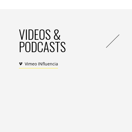
Que signifie exactement la confiance dans
Selon un communiqué de l’agence créativ
anthropologique internationale qui explor
des pays comme le Pérou, le Brésil, le Mex
VIDEOS &
pour la recherche de ces histoires réelles
PODCASTS
«Jusqu’à présent, les campagnes de posit
localement, mais compte tenu du contexte
primordial d’aborder le territoire de la 
Vimeo INfluencia
unique pour tous nos pays, adaptée local
portugais brésilien) avec des accents latin
réseaux sociaux et des contenus numériq
Par ailleurs, Carlos Costa, ancien joueur 
du tennisman est évidemment un homme h
son image à Nike, aux montres Richard Mil
à la Banque Santander. En 2019, le magazi
seule année, dont 14 seraient liés à ses tal
Vous avez dit une bombe ?