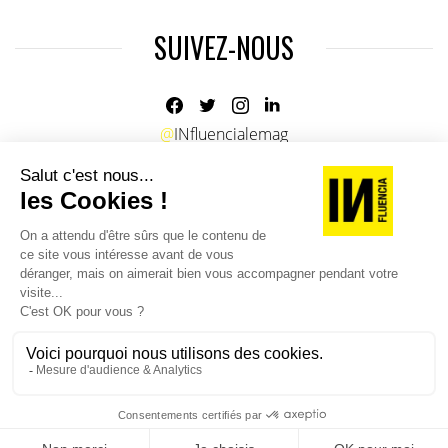
SUIVEZ-NOUS
@
INfluencialemag
Agence web
:
Novius