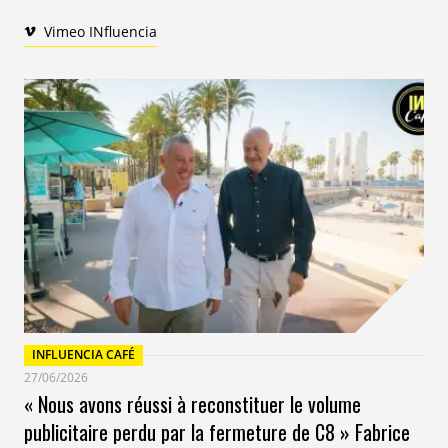
imaginaires de l’influence sont aujourd’hui dominés
Vimeo INfluencia
par des schémas assez simples (des flèches pointant
d’un pôle à un autre) et par une valeur certaine
accordée aux métriques ». Une réflexion nécessaire à
mener et une pédagogie à adopter car avec 59% des
journalistes qui utiliseront toujours plus les medias
sociaux dans le futur, il s’agit de ne pas se réveiller trop
tard. Découvrez l’ensemble des résultats ci-dessous.
INFLUENCIA CAFÉ
27/06/2026
« Nous avons réussi à reconstituer le volume
publicitaire perdu par la fermeture de C8 » Fabrice