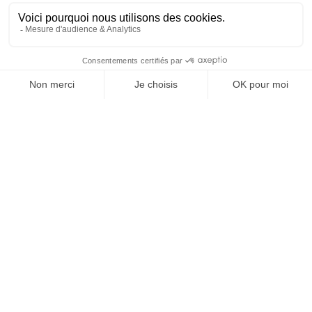
SUIVEZ-NOUS
@
INfluencialemag