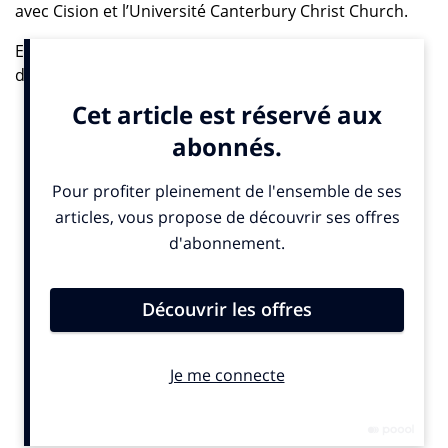
avec Cision et l’Université Canterbury Christ Church.
Entre les réseaux sociaux et les journalistes, l’idylle
dure depuis quelques années déjà, et on ne voit pas
comment la belle histoire pourrait prendre fin un jour.
Ils sont en effet 56% à ne plus pouvoir s’en passer et
91% l’utilisent quotidiennement dans le cadre de leur
activité professionnelle. Si ces chiffres n’ont rien de
révolutionnaire, l’étude menée par Cision et
l’Université Canterbury Christ Church livre quelques
enseignements sur les tendances à venir en matière de
production de contenus.
Tout d’abord, au niveau de l’utilisation des médias
sociaux, les journalistes apprivoisent peu-à-peu « la
bête » et rationalisent leur temps passé : 69% y passent
jusqu’à deux heures par jour contre 53% en 2012; 14%
entre 2 et 4 heures (18% en 2012) et 6% entre 4 et 8
heures (14% en 2012). Mais des antagonismes