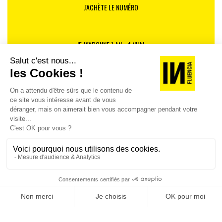
J'ACHÈTE LE NUMÉRO
JE M'ABONNE 1 AN - 4 NUM.
JE DÉCOUVRE LES NUMÉROS PRÉCÉDENTS
Je suis déjà abonné(e) :
je consulte la revue en
version digitale