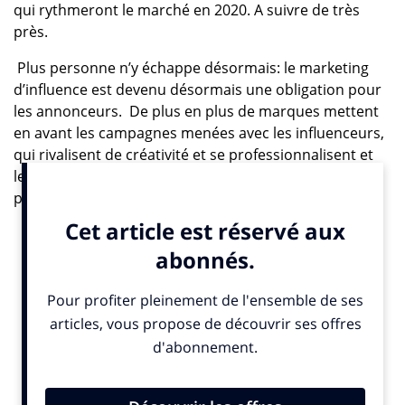
qui rythmeront le marché en 2020. A suivre de très
près.
Plus personne n’y échappe désormais: le marketing
d’influence est devenu désormais une obligation pour
les annonceurs. De plus en plus de marques mettent
en avant les campagnes menées avec les influenceurs,
qui rivalisent de créativité et se professionnalisent et
les médias sont obligé de revoir leur ligne éditoriale
pour faire une place récurrente à ce sujet.
“S’il fascine autant, c’est parce que les connaissances,
mécanismes et savoir-faire qu’il suppose semblent
encore opaques pour les professionnels de la
communication et les enseignes. Et pour cause : cette
façon de communiquer est aussi récente que
mouvante. En effet des réseaux sociaux apparaissent,
disparaissent, quand d’autres revoient leur
fonctionnalité. Les règles de transparence se