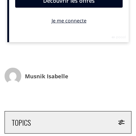
durcissent afin d’aider les utilisateurs à y voir plus clair
entre les contenus personnels et ceux réalisés pour le
compte de marques. Enfin, de plus en plus d’acteurs
parlent d’influence sans toujours parler de la même
chose”, ​commente Guillaume DOKI-THONON, CEO et
co-fondateur de Reech.
L’agence prédit 6 tendances pour 2020.
1 – La convergence de l’influence marketing et du social
media
Musnik Isabelle
Alors que les métiers du social media animent des
communautés, ceux de l’Influence marketing en créent
: la convergence des activités commence à se
constater, notamment à travers ce que l’on appelle le “
content studio ”. Il s’agit, pour les marques, de confier
la production de contenus sur les réseaux sociaux à
TOPICS
ceux qui les connaissent le mieux : les influenceurs.
Pour aller plus loin dans cette convergence, certaines