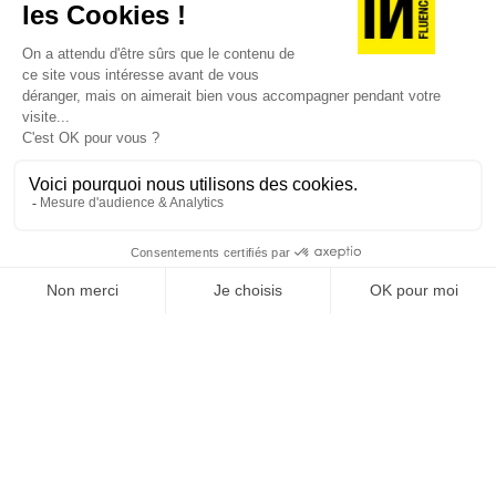
JE DÉCOUVRE LES NUMÉROS PRÉCÉDENTS
Je suis déjà abonné(e) :
je consulte la revue en
version digitale
SUIVEZ-NOUS
@
INfluencialemag