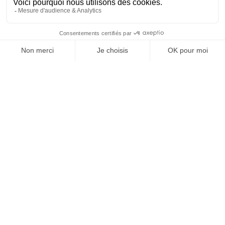
SUIVEZ-NOUS
@
INfluencialemag