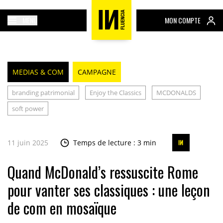
MENU
MON COMPTE
MEDIAS & COM
CAMPAGNE
branding patrimonial
Enjoy the Classics
MCDONALDS
soft power
11 juin 2025
Temps de lecture : 3 min
Quand McDonald’s ressuscite Rome
pour vanter ses classiques : une leçon
de com en mosaïque