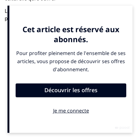
La campagne, intitulée « Enjoy the Classics », fait
preuve d’un humour à double fond. En surface, l’effet
est immédiat : la marque détourne avec dérision
l’imagerie antique pour se hisser au rang de “classique”
de la restauration. Mais sous la blague, l’opération dit
beaucoup de notre époque : dans un monde saturé de
messages, les marques qui s’autorisent l’ironie et la
référence culturelle font mouche. Et quand cette ironie
surgit dans un lieu patrimonial ultra-exposé, comme
Rome, elle prend des allures de performance post-pop.