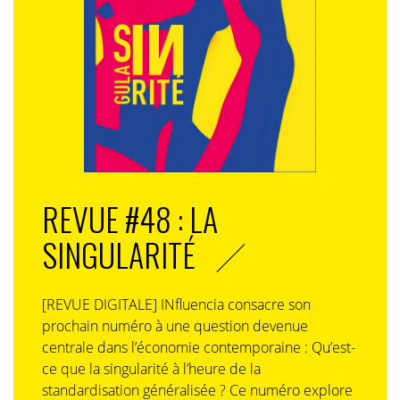
l’héritage antique. Ce faisant, elle montre qu’en matière
de communication, le meilleur levier d’émotion n’est
pas toujours la nostalgie solennelle, mais parfois la
capacité à faire sourire l’histoire elle-même. Une
mosaïque, quelques burgers, et une campagne qui
s’inscrit déjà – ironiquement – dans les annales de la
pub.
REVUE #48 : LA
SINGULARITÉ
[REVUE DIGITALE] INfluencia consacre son
prochain numéro à une question devenue
centrale dans l’économie contemporaine : Qu’est-
ce que la singularité à l’heure de la
standardisation généralisée ? Ce numéro explore