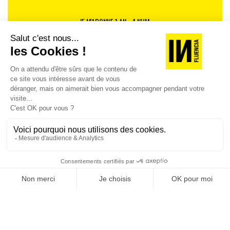
JE M'ABONNE 1 AN - 4 NUM.
JE DÉCOUVRE LES NUMÉROS PRÉCÉDENTS
Je suis déjà abonné(e) :
je consulte la revue en
version digitale
SUIVEZ-NOUS