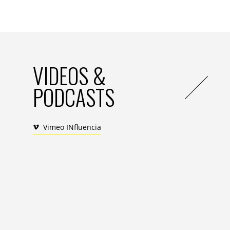
60 speakers sont ainsi attendus sur cette
octobre prochains, au Paris Event Center, P
Deux jours de rencontres
Aux avant-postes du phénomène de person
VIDEOS &
des Industries Créatives accueille cette a
de la communication, du packaging et de l
PODCASTS
imprimeurs, marques, directeurs d’agence,
Citons quelques noms : l’écrivain et grand
directeur adjoint de Clear Channel Franc
Vimeo INfluencia
de La Poste, Eric Trousset; le pro du pac
Tesquier-Tedeschi; l’expert de l’accélérati
qui l’on doit la renaissance du magazine 
sociologue féru d’UX, Olivier Mokaddem; la
Laetitia Faure; la présidente d’INfluencia, 
thérapie, Marc Le Gall; la directrice Fran
général adjoint en charge des productions
packaging personnalisé sous toutes ses f