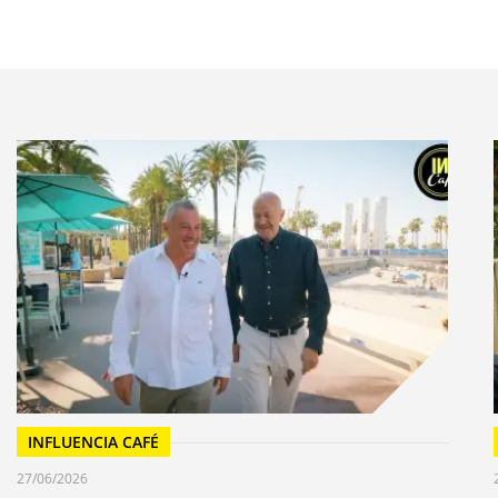
 deuxième édition qui se déroulera les 10 et 11
orte de la Villette.
nalisation, le salon Print In Progress-Showroom
nnée plus de 40 experts dans les domaines du retail,
a décoration. Des experts qui sont designers,
 sociologues, chefs de fab., etc.
 spécialiste de la couleur Jean-Gabriel Causse; le
e, Emmanuel Pottier; le directeur du développement
kaging connecté et de ses nouveaux usages, Antoine
on digitale des entreprises, Mathieu Flaig; l’éditeur à
Pif Gadget en version augmentée, Frédéric Gargaud; le
 globe-trotteuse, spécialiste des tendances Retail,
Isabelle Musnik; l’imprimeur qui fait de la print-
ce de WeWork, Audrey Barbier-Litvak; le directeur
INFLUENCIA CAFÉ
 d’Havas Paris, Thierry Grouleaud; le spécialiste du
27/06/2026
ormes de chez HP, Patrice Bernou et le designer et