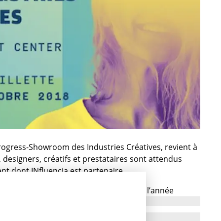
Progress-Showroom des Industries Créatives, revient à
 designers, créatifs et prestataires sont attendus
t dont INfluencia est partenaire.
 Créatives, c’est un nouveau salon, né l’année
des industries graphiques, il s’est fixé comme mission
int et du digital, pour le monde du retail, de la