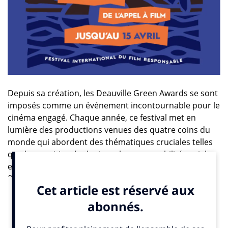
Depuis sa création, les Deauville Green Awards se sont
imposés comme un événement incontournable pour le
cinéma engagé. Chaque année, ce festival met en
lumière des productions venues des quatre coins du
monde qui abordent des thématiques cruciales telles
que la transition écologique, la responsabilité sociale
et le développement durable. Pour l’édition 2025, 100
films finalistes seront projetés devant plus de 400
professionnels du secteur audiovisuel, offrant ainsi
une visibilité internationale aux créateurs. C’est
l’opportunité parfaite de partager des projets
novateurs et d’inspirer une communauté de