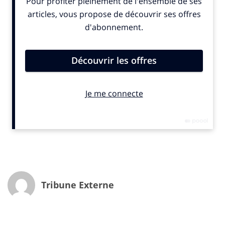
professionnels qui oeuvre pour un cinéma plus
durable et responsable.
Les projections des films finalistes ne seront qu’une
partie du festival ! En plus de ces projections, le
programme des Deauville Green Awards propose un
large éventail d’activités.
Parmi les temps forts de l’édition 2025, vous trouverez
:
Table ronde sur l’écoproduction :
avec
Marie Azancot
de A Better Prod, Ecoprod,
cette session mettra
l’accent sur les bonnes pratiques en matière de
production durable, un sujet de plus en plus crucial
dans l’industrie du cinéma (plus d’informations à
Tribune Externe
venir).
Table ronde sur la santé mentale dans l’audiovisuel
:
À l’initiative
d’Audiens
, cette discussion abordera un