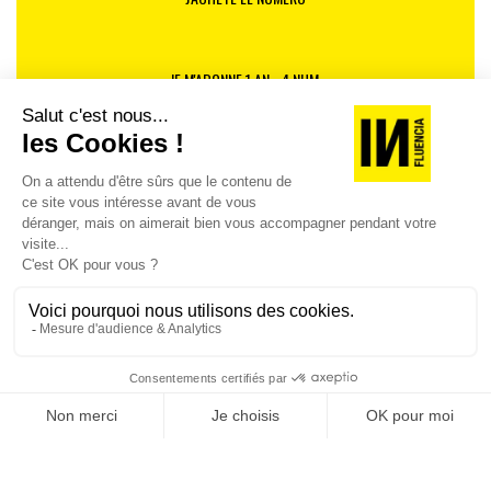
JE M'ABONNE 1 AN - 4 NUM.
JE DÉCOUVRE LES NUMÉROS PRÉCÉDENTS
Je suis déjà abonné(e) :
je consulte la revue en
version digitale