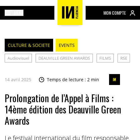
MENU
MON COMPTE
CULTURE & SOCIETE
EVENTS
Audiovisuel
DEAUVILLE GREEN AWARDS
FILMS
RSE
14 avril 2025
Temps de lecture : 2 min
Prolongation de l’Appel à Films :
14ème édition des Deauville Green
Awards
Le festival international du film responsable