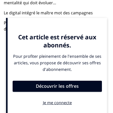
mentalité qui doit évoluer…
Le digital intégré le maître mot des campagnes
Pourquoi ? Parce que le numérique s’instille partout,
dans tous les aspects du quotidien. Il n’est donc plus à
envisager comme une branche séparée des
campagnes mais comme partie intégrante. Incitant les
équipes à repenser leurs processus tout en bousculant
les critères du média planning et de l’achat d’espace
dans de nouveaux retranchements et formes de
créativité plus pertinentes. « Dans le contexte de la
communication d’entreprise, toute proposition qui
sépare la partie digitale du reste des prestations n’a
plus lieu d’être aujourd’hui », confirme David Mucelli,
digital manager chez Hotwire France « nous avons
fusionné outils numériques et pratiques traditionnelles
afin de travailler sur des campagnes de
communications intégrées. Cette 6ème édition du