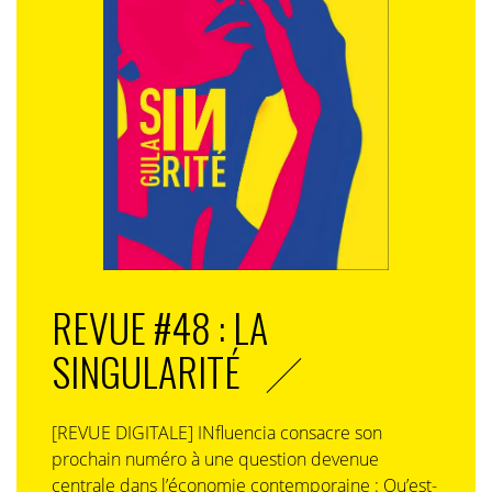
L’offre ne doit pas être perçue comme de la pub
gênante mais comme un rappel utile, personnalisé,
délivré au bon moment grâce à un service auquel on a
déjà souscrit comme Apply p=Pay ou Google Wallet. Le
Geofencing utilisé par Microsoft est aussi une bonne
option, car il laisse au marketer le choix du contenu et
au consommateur le droit d’accepter ou non la
proposition envoyée dans un périmètre défini de telle
ou telle boutique.
Les données, le nouvel allié de notre santé
Avec le HealthKit d’Apple et les plates-formes Google
REVUE #48 : LA
Fit, chacun peut partager les informations numériques
SINGULARITÉ
relatives à sa santé (ses données corporelles) avec les
professionnels de santé. Plus ils ont de données, mieux
c’est pour les professionnels de santé. De plus, plus
[REVUE DIGITALE] INfluencia consacre son
besoin forcément d’avoir un objet dédié à ce thème un
prochain numéro à une question devenue
smartphone peut suffire. Et surtout les technologies
centrale dans l’économie contemporaine : Qu’est-
sont de plus en plus intelligentes. A l’avenir, les