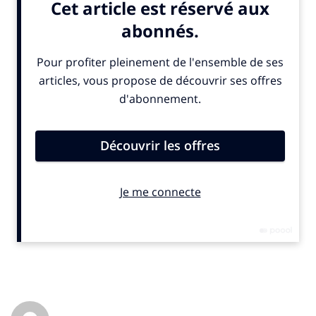
que Nike sait les faire. Mais, plus les secondes
s’égrènent, plus l’on se demande où ce film viral veut
en venir.
Des spermatozoïdes traversent l’écran, suivis d’un
panaché d’images aux couleurs des années 70
mélangeant un vieux porno, des zombies, des
extraterrestres puis un retour à la normalité. Le tout
accompagné d’une narration rapide et intelligente
(pour ceux qui comprennent l’espagnol).
Une vidéo qui bien entendu défraie actuellement la
chronique chez les Ibères amoureux du football mais
qui n’ont pas l’habitude d’une telle dose d’audace en
un seul spot.
Un pari osé pour Getafe qui loin d’être le meilleur sur
le terrain a au moins le mérite d’être le champion de la
créativité. A suivre…