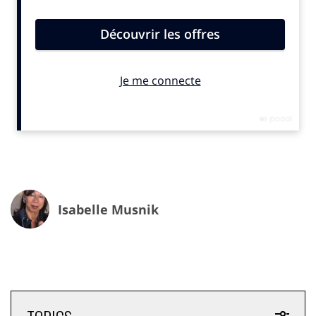
c’est l’une des catégories les plus créatives
réceptionnée cette année avec le 360 et le print. Le
DOOH investit de plus en plus l’espace affichage de nos
gares et du métro parisien et il faisait sens pour moi de
le mettre à l’honneur dans ce concours avec
Mediatransports, qui d’ailleurs devant la qualité du
DOOH primé cette année, offre six mois de plan media
en rotation à la campagne primée au lieu de quatre
semaines initialement prévues
Isabelle Musnik
Un concours utile pour des freelances qui ne sont
pas toujours valorisés à leur juste valeur