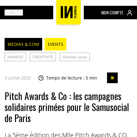
MENU
MON COMPTE
MEDIAS & COM
EVENTS
AWARDS
CRÉATIVITÉ
Grande cause
3 juillet 2025
Temps de lecture : 5 min
Pitch Awards & Co : les campagnes
solidaires primées pour le Samusocial
de Paris
La 5ème édition des Mlle Pitch Awards & CO,