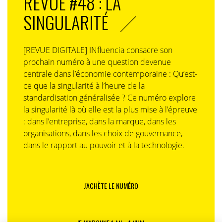
REVUE #48 : LA
grande cause?
SINGULARITÉ
L.W
. : Cela rejoint l’idée de l’humain. Je suis résolument
pour une publicité humaniste. Pas seulement par
conviction philosophique, mais parce que ça marche !
[REVUE DIGITALE] INfluencia consacre son
Quand on aborde un sujet créatif, comprendre à qui
prochain numéro à une question devenue
on s’adresse, faire preuve d’empathie et d’imagination,
centrale dans l’économie contemporaine : Qu’est-
comprendre les ressorts du cerveau et du coeur
ce que la singularité à l’heure de la
humain … tout cela me semble être primordial pour
standardisation généralisée ? Ce numéro explore
créer une communication efficace. C’est le cas pour
la singularité là où elle est la plus mise à l’épreuve
toute communication, quel que soit le sujet, le media
: dans l’entreprise, dans la marque, dans les
ou la discipline. C’est encore plus le cas, lorsqu’on
organisations, dans les choix de gouvernance,
aborde le sujet d’une grande cause, car ce sont – par
dans le rapport au pouvoir et à la technologie.
nature – des sujets profondément humains.
IN. : Où les campagnes primées seront-elles déployées ?
J'ACHÈTE LE NUMÉRO
M.F
. : La force du concours Mlle Pitch Awards est de
déployer massivement sur un plan media XXL multi
canal les campagnes primées valorisées à près de 3