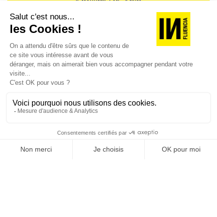
JE M'ABONNE 1 AN - 4 NUM.
millions d’euros brut
On les retrouvera donc :
Pour l’affichage print, en intérieur rame de métro
JE DÉCOUVRE LES NUMÉROS PRÉCÉDENTS
pendant un an, dans les couloirs du métro parisien sur
4 vagues de 250 faces,
Pour l’affichage DOOH pro, six mois dans toutes les
Je suis déjà abonné(e) :
je consulte la revue en
gares de France
version digitale
Pour le grand prix film, quatre mois sur les chaines de
EURONEWS, au cinéma et sur les chaines de France TV
durant deux semaines
Pour le grand prix radio, deux semaines sur les ondes
de France Inter, France Info et le réseau ICI de Radio
France et sur les principaux podcasts de France Inter
Pour les autres campagnes primées print dans des
médias print comme Society, Technikart et de
SUIVEZ-NOUS
nombreux autres titres de presse magazine