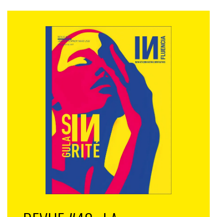
Je suis résolument pour une publicité humaniste.
Pas seulement par conviction philosophique, mais
parce que ça marche !
IN. : Quels conseils de façon générale donneriez-vous aux
jeunes étudiants et créatifs pour aborder le sujet d’une