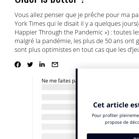
Vous allez penser que je prêche pour ma paro
York Times qui le disait il y a quelques jou
Happier Through the Pandemic ») : toutes l
malgré la pandémie, les plus de 50 ans ont ga
sont plus optimistes en tout cas que les d’jeu
Ne me faites pas dire que les seniors ont v
que cette population est plus à risque que 
financièrement pour certains la situation es
portent tous sur des données américaines.
faire face aux situations stressantes s’amé
résilients. Un insight pour le moins intér
Alors, et si, plutôt que de rêver au Mythe d
elle pas, pour trouver le bonheur en ces t