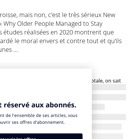
isse, mais non, c’est le très sérieux New
rs(« Why Older People Managed to Stay
es études réalisées en 2020 montrent que
rdé le moral envers et contre tout et qu’ils
nes ...
écu le Covid dans la béatitude la plus totale, on sait
d’autres, qu’elle s’est sentie isolée, et que
t difficile. Et les travaux cités par le quotidien
 Mais il n’en reste pas moins vrai que la capacité à
liorerait avec l’âge et que les plus âgés seraient plus
essant.
e Faust et à l’éternelle jeunesse, la solution n’était-
emps compliqués, d’inventer un élixir de vieillesse ?