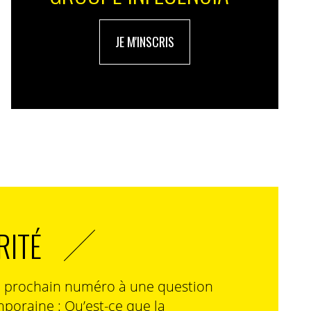
JE M'INSCRIS
RITÉ
n prochain numéro à une question
poraine : Qu’est-ce que la