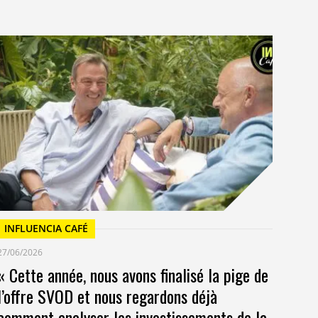
I
23/
Un
at
INFLUENCIA CAFÉ
27/06/2026
« Cette année, nous avons finalisé la pige de
l’offre SVOD et nous regardons déjà
comment analyser les investissements de la