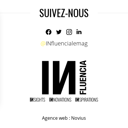
SUIVEZ-NOUS
@
INfluencialemag
Agence web
:
Novius