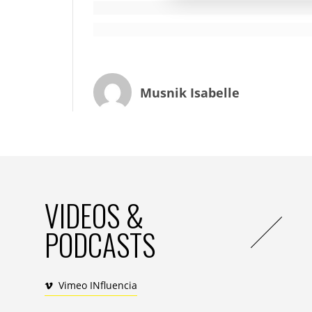
renforcer l’offre de restauration existan
baptisé la « Food avenue » sera dédié à êt
visiteurs.
IN : vous accueillez dans vos centres un
Musnik Isabelle
Quelles raisons expliquent la multiplica
G. G. de L : proposer une offre de restau
seulement pour effet d’augmenter le pan
temps passé dans le centre (+35 minutes
mois dans un centre commercial. Le publi
l’émotion.
VIDEOS &
Les marques, de leur côté, peuvent ainsi t
PODCASTS
voir si le marché est prêt, proposer de n
de nouvelles cibles, faire connaître au g
l’achat est souvent un achat d’impulsion e
client : c’est ce qu’offre le pop-up dans
Vimeo INfluencia
également à une marque de faire de la p