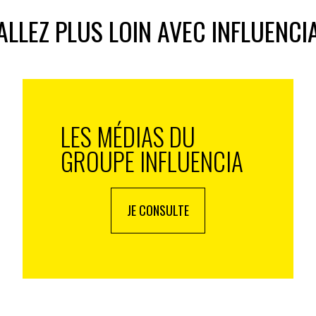
ne et Bordeaux Bègles, les visiteurs y observaient la
ALLEZ PLUS LOIN AVEC INFLUENCI
s refroidissantes par les « Icerollers », un vrai
ent, La Fabrique Givrée nous a rejoint à Boulogne et
ec des glaces artisanales et un univers de marque
arque WW (ex Weight Watchers), qui ne se positionne
comme le partenaire de notre épanouissement, s’est
LES MÉDIAS DU
l’interaction avec les consommateurs.
GROUPE INFLUENCIA
t pas à se mettre en scène. On assiste à de vrais
en Italie et en Espagne, ou Lindt et Coca-Cola en
 zones kids pour enfants, Milka a installé dans 3
JE CONSULTE
s d’image, de notoriété et de valeur de marque mais
tauration italienne Nonna & Nonno a ouvert un pop-up
cades à Noisy, lui permettant ainsi de développer une