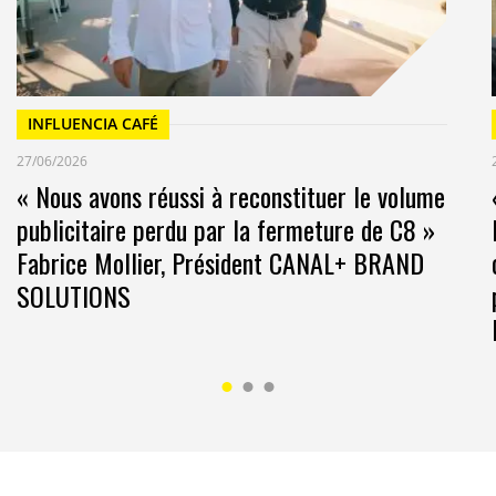
ainsi venu dernièrement dans cinq de nos centres
 remarquées ces dernières années au travers des
 dans vos centres commerciaux ?
INFLUENCIA CAFÉ
llerais « démocratisation gourmet », avec l’arrivée de
27/06/2026
 la marque Maille s’est ainsi installée dans trois
« Nous avons réussi à reconstituer le volume
s d’exception dans des petits coffrets. Le grand
publicitaire perdu par la fermeture de C8 »
osé pendant plusieurs mois de l’année une offre
, des gaufres et chocolats l’hiver dans cinq
Fabrice Mollier, Président CANAL+ BRAND
l d’Europe et Les Passages Boulogne.
SOLUTIONS
Épicerie de Paris » a ouvert à la gare St Lazare (1,2
jours par la gare, dont 500 000 voyageurs). Un
 première fois qu’elle sort de ses murs et collabore
emier à s’être lancé dans cette voie est L’Éclair de
usieurs apparitions dans les centres commerciaux dont