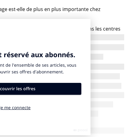
rage est-elle de plus en plus importante chez
s années, les shoppers se rendaient dans les centres
urs courses alimentaires et leurs achats. La
emps souffert d’un déficit de variété, portant
apide, auprès des shoppers qui ne déjeunaient dans
 des lieux de vie. Des lieux de rencontre et
ommateurs basent leur choix de centre commercial
n. Dans les centres commerciaux Klépierre, la
le de la diversité, d’un look and feel adapté à l’offre,
 vont être accueillis. C’est aussi celle de la
visionnement jusqu’à la gestion des déchets. C’est
émarche d’hospitalité.
 sein des foncières et tous les centres commerciaux
tion pour la rendre conviviale, intime et surprenante.
tauration sont, soit déjà présents, soit en train
019 à Créteil Soleil une extension, qui viendra