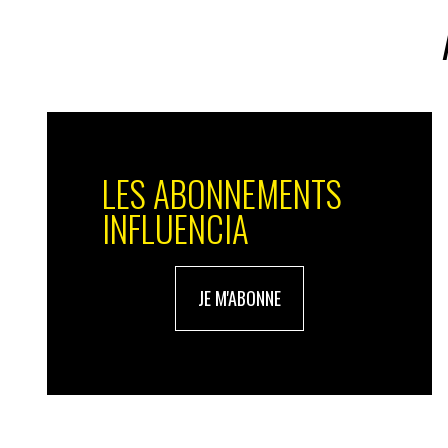
3 chez Klépierre à Val d’Europe, Belle Epi
transformation de leur glace sur des plaque
spectacle (image de converture) ! Récemm
Val d’Europe et surprend les visiteurs av
décalé !
Troisième tendance : le well being. La m
plus comme une solution de régime mais 
LES ABONNEMENTS
installée à Blagnac et pratique beaucoup 
INFLUENCIA
Enfin, l’expérience. Les marques n’hésiten
shows culinaires, comme l’ont fait Barilla 
France. Andros, par exemple, a ouvert des
JE M'ABONNE
centres Klépierre un jeu gonflable…
IN : le pop-up food répond à des objectif
est-ce un ROI business ?
G. G. de L : bien sûr ! L’enseigne de res
à côté de son restaurant au centre des Ar