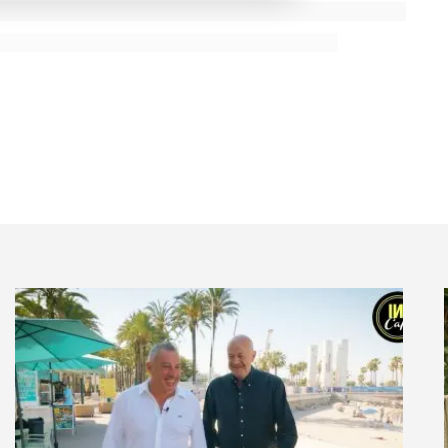
te, avec 23 nouvelles enseignes sur ce credo. Un espace
re un véritable lieu de vie et de partage pour nos
 nombre croissant de pop-up stores consacrés au food.
tion de magasins éphémères dans ce secteur ?
ration variée dans un environnement convivial a non
ier moyen (+12% en moyenne), mais également le
). Un consommateur vient en moyenne deux fois par
c cherche donc le renouvellement, la surprise et
ester facilement de nouveaux circuits de distribution,
ouvelles offres ou de nouveaux produits, rechercher
rand public des petits producteurs… Dans le food,
t il est important de se positionner sur le parcours
 un centre commercial. Les centres permettent
édagogie et d’expliquer comment changer les usages.