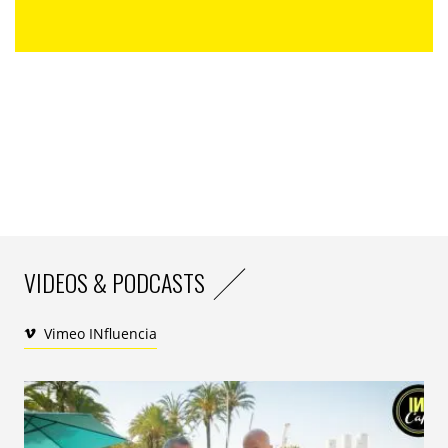
quatre emballages éco-conçus : bio-
carton, RPET recyclé et recyclable,
aluminium recyclable à l’infini et
verre. L’ensemble du processus de
captation, production, emballage,
distribution et recyclage a été pensé
dans un objectif écologique,
responsable et sociétale !
« Ô 9 »
est puisée à 1 332 mètres
d’altitude à la source de Pédourès,
par un prélèvement de la ressource
VIDEOS & PODCASTS
raisonné qui ne dépasse pas les 15%
ce celle-ci.
Vimeo INfluencia
Dotée des certifications IFS, BRC et
ISO 22001, d’une faible minéralisation,
une pauvreté en sodium, d’un pH
neutre et d’un résidu à sec de 69
mg/L, Eau Neuve est l’une des trois