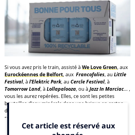
Si vous avez pris le train, assisté à
We Love Green
, aux
Eurockéennes de Belfort
, aux
Francofolies
, au
Little
Festival
, à
l’Elektric Park
, au
Cercle Festival
, à
Tomorrow Land
, à
Lollapalooza
, ou à
Jazz In Marciac
… ,
vous les aurez repérées. Elles, ce sont les petites
bouteilles d’eau minérale dans une brique en carton,
dont l’eau est fraiche, et le packaging particulièrement
réussi…
Eau Neuve
, ou
Ô9
c’est son nom, et
La
Compagnie des Pyrénées
, sa maison mère.