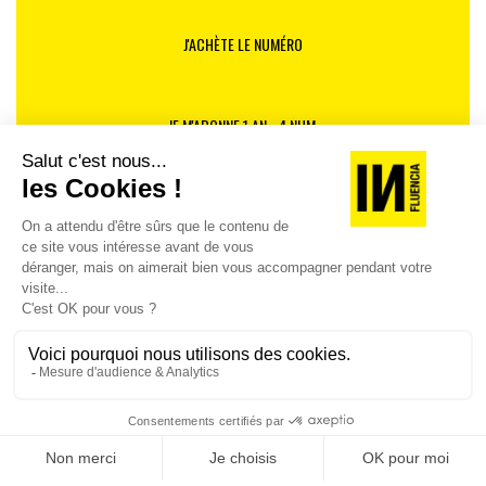
J'ACHÈTE LE NUMÉRO
JE M'ABONNE 1 AN - 4 NUM.
JE DÉCOUVRE LES NUMÉROS PRÉCÉDENTS
Je suis déjà abonné(e) :
je consulte la revue en
version digitale