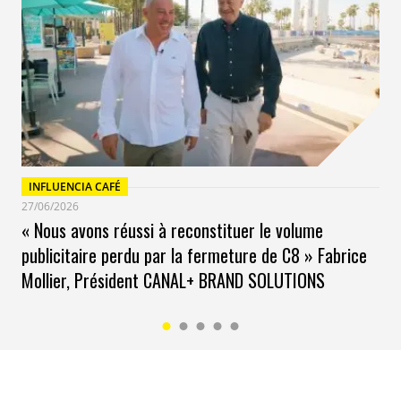
sources minérales naturelles
Françaises ayant obtenues la norme
AFNOR « Convient à la préparation et
à l’alimentation des nourrissons », ce
qui en fait une eau minérale naturelle
consommable par toute la famille
tous les jours.
INFLUENCIA CAFÉ
27/06/2026
« Nous avons réussi à reconstituer le volume
publicitaire perdu par la fermeture de C8 » Fabrice
Mollier, Président CANAL+ BRAND SOLUTIONS