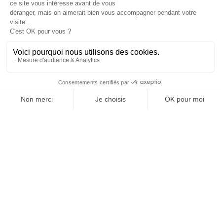
Je suis déjà abonné(e) :
je consulte la revue en
version digitale
SUIVEZ-NOUS
@
INfluencialemag