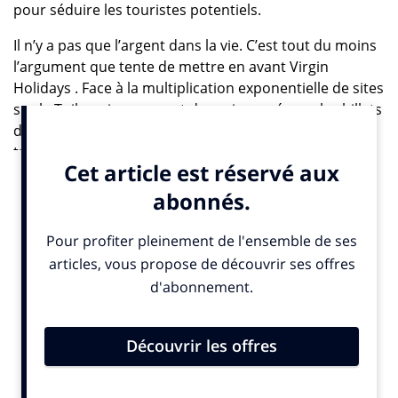
pour séduire les touristes potentiels.
Il n’y a pas que l’argent dans la vie. C’est tout du moins
l’argument que tente de mettre en avant Virgin
Holidays . Face à la multiplication exponentielle de sites
sur la Toile qui proposent des prix cassés sur les billets
d’avion et les nuitées d’hôtel, les agences de voyage
traditionnelles ont longtemps courbé l’échine.
Comment persuader des clients toujours plus volages
et pressés de prendre le temps de se rendre chez un
voyagiste pour planifier leurs prochaines vacances ?
L’entreprise appartenant à l’entrepreneur anglais
Richard Branson semble avoir trouvé la parade. Sa
nouvelle agence de Milton Keynes, une ville située à 75
kilomètres au nord-ouest de Londres, cherche à faire
rêver les curieux qui peuvent se prendre pour des
stars assises en classe affaire tout en buvant un
cocktail bien frais . Les plus jeunes et les amateurs de
sensations fortes n’ont pas été oubliés.