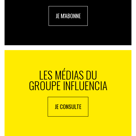
touristes en devenir, les professionnels doivent donc
leur en mettre plein la vue et leur proposer un service
JE M'ABONNE
hors pair. Virgin Holidays semble l’avoir compris avec
sa nouvelle agence de Milton Keynes.
LES MÉDIAS DU
GROUPE INFLUENCIA
JE CONSULTE