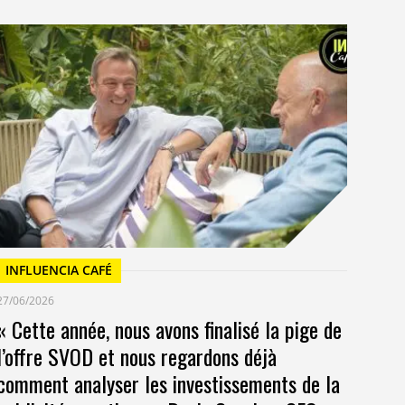
I
23/
Un
at
INFLUENCIA CAFÉ
27/06/2026
« Cette année, nous avons finalisé la pige de
l’offre SVOD et nous regardons déjà
comment analyser les investissements de la