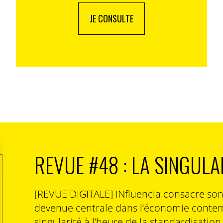
JE CONSULTE
REVUE #48 : LA SINGULA
[REVUE DIGITALE] INfluencia consacre so
devenue centrale dans l’économie contem
singularité à l’heure de la standardisatio