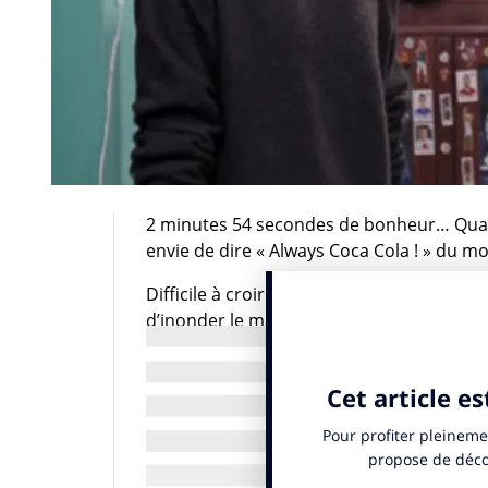
2 minutes 54 secondes de bonheur… Quan
envie de dire « Always Coca Cola ! » du m
Difficile à croire mais Coca peut aussi ê
d’inonder le marché égyptien d’un clip drô
vibrer l’esprit patriotique des Egyptiens a
marque fondée en 1886 met en avant des su
revisité en arabe du fameux chant italien
chantonnent en cœur et au garde à vous l
pharaons qui pourrait participer au Mondi
qui développe une stratégie autour de l’un