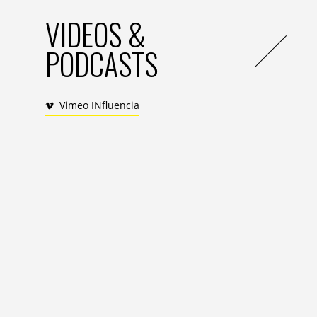
Mais la direction marketing monde de » C
VIDEOS &
poncifs publicitaires avec matraquage du p
pub ou l’affichage. Très ennuyant mais he
PODCASTS
Et cette création intitulée « إهداء من كوكاكولا للمشجع المصري » (cadeau de Coca Cola aux
supporters égyptiens : traduction donnée
Vimeo INfluencia
produit, du logo voire de la couleur roug
plan (voir ci-dessous). Ces trois identifi
présences comme une lettre à la poste tan
Comme quoi on peut marteler et assumer 
Encore faut-il savoir user du second degr
que les Égyptiens ont réussi à faire, on a
presque…
Cinq logos placés. Encore mieux que le Q