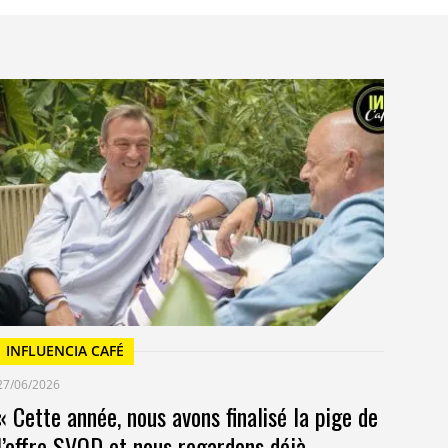
I
23/
Un
at
INFLUENCIA CAFÉ
27/06/2026
« Cette année, nous avons finalisé la pige de
l’offre SVOD et nous regardons déjà