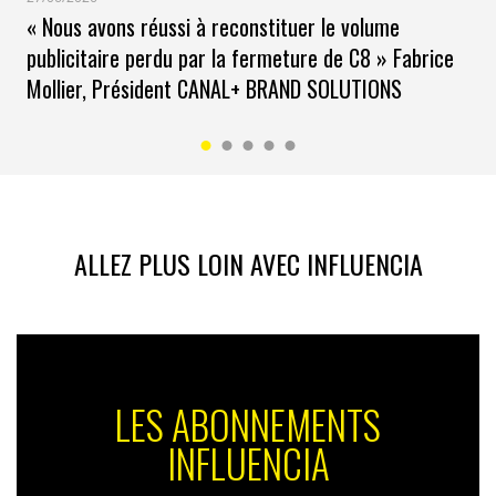
« Nous avons réussi à reconstituer le volume
en Chine sur le site de la Thomson Reuters Foundation.
Si la perception est » mauvaise « , c’est donc que
publicitaire perdu par la fermeture de C8 » Fabrice
l’intention était tout autre. Pourquoi donc ne pas
Mollier, Président CANAL+ BRAND SOLUTIONS
prendre le temps de l’expliquer et de défendre la pub,
aussi nulle soit-elle ? Publié sur Weibo, le mea culpa de
la marque a été largement critiqué, induisant plus de
1500 commentaires négatifs.
ALLEZ PLUS LOIN AVEC INFLUENCIA
LES ABONNEMENTS
INFLUENCIA