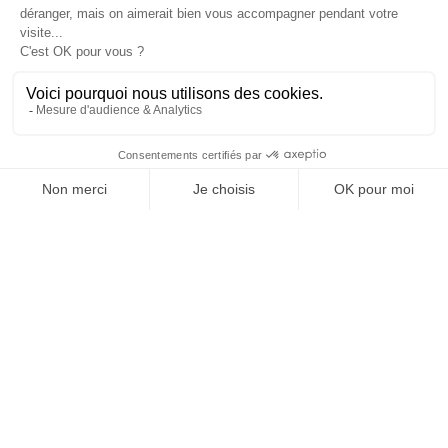
Je suis déjà abonné(e) :
je consulte la revue en
version digitale
SUIVEZ-NOUS
@
INfluencialemag