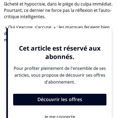
lâcheté et hypocrisie, dans le piège du culpa immédiat.
Pourtant, ce dernier ne force pas la réflexion et l’auto-
critique intelligentes.
» Qui s’excuse, s’accuse » : les marques feraient bien
de méditer la pensée de Stendhal. Car dans un
manichéisme action-réaction aussi binaire qu’un code
de Gray, leur promptitude au mea culpa dès le premier
haro venu sur la Toile confirme la double nocivité du
trop d’importance accordée à l’e-réputation : primo,
l’annonceur retourne sa veste aussi vite que la
girouette de Dutronc sans prendre le temps de
défendre un message validé en amont pour des
raisons qui a priori méritent d’être expliquées;
secundo, s’excuser sans justifier donne raison au
brand bashing, y compris donc celui qui n’est ni justifié
ni justifiable. Face au » J’accuse « , la marque doit
assumer pour induire une introspection plus utile à
moyen terme qu’un communiqué aussi fadasse et