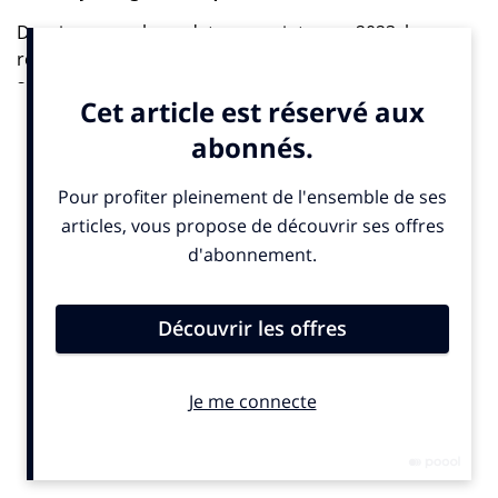
Dernier exemple en date : au printemps 2023, la
réforme des retraites a été largement commentée
sous l’angle générationnel, sous l’impulsion de notre
ex-premier ministre, avec des médias opposant les
boomers, présentés comme bénéficiaires, aux
millennials, supposées devoir financer le système. Rien
de bien neuf pourtant. Depuis les années 2010, Le
schéma
« boomers contre millennials »
(puis
« Gen Z
»
) pour décrire l’actualité est devenu un classique du
discours médiatique – retraites, coût de la vie, climat…
–.
L’étude
« Boomers à la Une : dix ans de récits
générationnels dans les médias »
, publiée cette
semaine par
Tagaday
et basée sur l’analyse de plus de
72 000 contenus, montre d’ailleurs que chaque
« génération » a eu son tour sous les projecteurs. En
2015–2018, les Millennials dominaient le récit, devenant