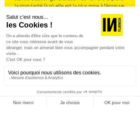
véritables transformations sociales ? La question reste
la singularité là où elle est la plus mise à l’épreuve
posée, comme le formulait (en 2017 déjà) la sociologue
: dans l’entreprise, dans la marque, dans les
Elodie Llobet
dans la revue Effeuillage : fait-on face à
organisations, dans les choix de gouvernance,
« des métaphores médiatiques, à un opportunisme
dans le rapport au pouvoir et à la technologie.
marketing ou bien aux illustrations de véritables
changements générationnels »
? L’avenir dira si les médias
continueront de monter les générations en épingle…
J'ACHÈTE LE NUMÉRO
ou s’ils choisiront d’autres grilles de lecture pour
raconter notre époque.
JE M'ABONNE 1 AN - 4 NUM.
JE DÉCOUVRE LES NUMÉROS PRÉCÉDENTS
Je suis déjà abonné(e) :
je consulte la revue en
version digitale