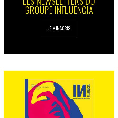
LES NEWSLETTERS DU
GROUPE INFLUENCIA
JE M'INSCRIS
Parallèlement, la fracture entre générations s’est bel et
bien accentuée ces dernières années, réalité sociale
autant qu’angle médiatique. Le
Baromètre de la
solidarité intergénérationnelle 2024
révèle que 60 %
des Français perçoivent un risque de conflit entre les
âges, des tensions nourries par
« la dette écologique et
l’état des finances publiques »
. Chez les 18–26 ans, 61 %
estiment d’ailleurs que c’est la faute des générations
précédentes si elles doivent vivre dans un monde
pollué.
Quel avenir pour le récit générationnel ?