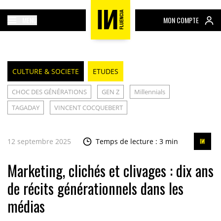
MENU
MON COMPTE
CULTURE & SOCIETE
ETUDES
CHOC DES GÉNÉRATIONS
GEN Z
Millennials
TAGADAY
VINCENT COCQUEBERT
12 septembre 2025
Temps de lecture : 3 min
Marketing, clichés et clivages : dix ans
de récits générationnels dans les
médias