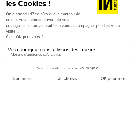
JE DÉCOUVRE LES NUMÉROS PRÉCÉDENTS
Je suis déjà abonné(e) :
je consulte la revue en
version digitale
SUIVEZ-NOUS
@
INfluencialemag