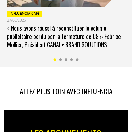
prochaine saison de
Top Chef
et une invitation VIP
pour la 7e édition de l’événement
Fun Radio Ibiza
INFLUENCIA CAFÉ
Expérience
.
27/06/2026
« Nous avons réussi à reconstituer le volume
publicitaire perdu par la fermeture de C8 » Fabrice
Mollier, Président CANAL+ BRAND SOLUTIONS
ALLEZ PLUS LOIN AVEC INFLUENCIA