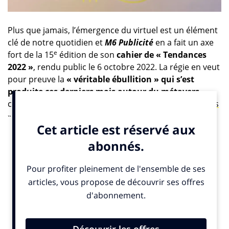
Plus que jamais, l’émergence du virtuel est un élément
clé de notre quotidien et
M6 Publicité
en a fait un axe
e
fort de la 15
édition de son
cahier de « Tendances
2022 »
, rendu public le 6 octobre 2022. La régie en veut
pour preuve la
« véritable ébullition » qui s’est
produite ces derniers mois autour du métavers
,
confirmant l’apparition de «
nouveaux mondes virtuels
» déjà pointée dans l’édition 2021. Si le terme de
métavers gagne en notoriété auprès du grand public,
cette notion imprime surtout auprès des jeunes
générations biberonnées au gaming mais, dans les
faits,
le concept reste « majoritairement mal
compris »
, reconnaît
M6 Publicité
.
Ce qui n’empêche pas les marques de se positionner
sur ces métavers « mutants ».
Nike
a matérialisé
virtuellement son siège social, le
Nikeland
, dans le jeu