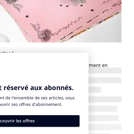
ttes !
ute couture s’élève au rang d’art, notamment en
à leur tête des créateurs qui bâtissent des univers et
ont toutes deux marquées par la culture street. Ainsi,
des burgers proposés à la carte, dans les palaces,
des best sellers des Maisons de luxe. Les Maisons
leurs événements presse/influenceurs. Jean Imbert a
ant un dîner inspiré des fragrances de la collection,
en Gaudard a conçu à l’occasion de la présentation du
o, une collection de chocolats éphémères