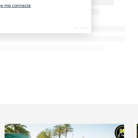
ns Burberry, Gucci, Ralph Lauren ou encore Jacquemus
 cafés et étendent leur image et leur style de vie
rs clients. L’été dernier, Fendi a ouvert son kiosque
et vendait des sucettes monogrammées à 4 £. Investir
e aux clients d’expérimenter la marque à petits coûts, à
aussettes qui restent abordables.
’obsession latente de l’industrie pour l’alimentation.
ervées aux gourmands sont devenues un symbole du
de et beauté. Les aliments instagrammables sont
ité des marques . Enfin, ces lieux offrent une nouvelle
vivre une nouvelle expérience physique, alors qu’ils
ur l’achat en ligne. Cap sur 4 nouveaux lieux !