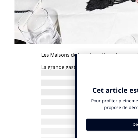
Les Maisons de Luxe investissent nos assie
La grande gastronomie à l’image de la ha
France, patrie des gourmerts ». Elles ont 
développent une identité marquée. Elles s
la street food se développe et on repère 
parallèlement des sneakers sont devenus 
font régulièrement appel aux chefs pour 
collaboré l’an dernier pour Dior en imagin
plus récemment le chef pâtissier Sébasti
nouveau monogramme Salvatore Ferragam
reprenant les formes du Gancini.