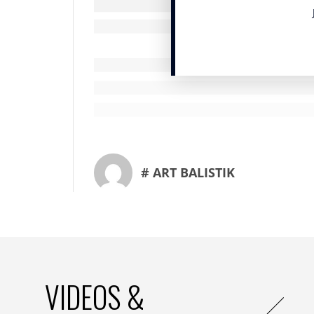
Mais cela ne s’arrête plus là ! Les Maiso
ouvrent leurs propres restaurants, bars ou
holistique jusque dans les assiettes de leu
dans le cadre du Selfridges Corner Shop 
le terrain de la food c’est aussi permettr
l’instar d’un parfum ou d’une paire de ch
Instagram joue aussi un rôle majeur dans l
Les publications foodstagram jadis rés
style, propagées par des influenceurs mo
# ART BALISTIK
plébiscités et peuvent accroitre la visibil
destination aux consommateurs, leur font 
délaissent de plus en plus les magasins po
VIDEOS &