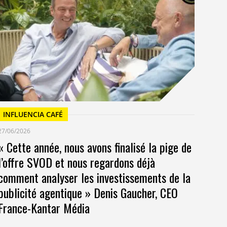
23/
Un
at
INFLUENCIA CAFÉ
27/06/2026
« Cette année, nous avons finalisé la pige de
l’offre SVOD et nous regardons déjà
comment analyser les investissements de la
publicité agentique » Denis Gaucher, CEO
France-Kantar Média