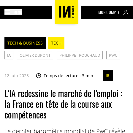
MENU
MON COMPTE
TECH & BUSINESS
TECH
IA
OLIVIER DUPONT
PHILIPPE TROUCHAUD
PWC
12 juin 2025
Temps de lecture : 3 min
L’IA redessine le marché de l’emploi :
la France en tête de la course aux
compétences
Le dernier baromètre mondial de PwC révèle