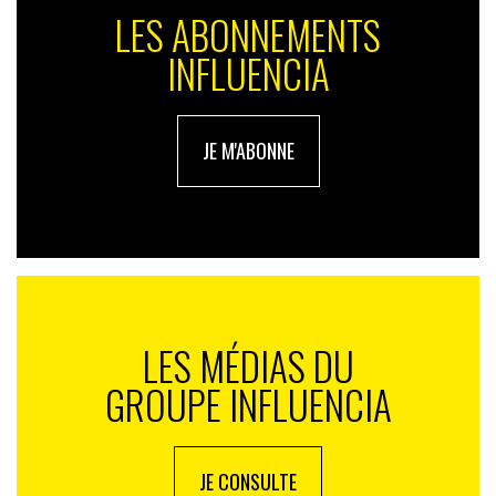
innovation et montée en compétences – définit déjà un
LES ABONNEMENTS
nouvel équilibre dans le monde du travail. En France, la
INFLUENCIA
dynamique est enclenchée. Encore faut-il que
l’ensemble des acteurs économiques suivent le
rythme, sans creuser davantage les inégalités d’accès à
ces métiers d’avenir. La bataille de l’IA sur le front de
JE M'ABONNE
l’emploi vient peut-être de commencer, mais elle ne se
gagnera qu’avec des travailleurs formés,
accompagnés… et valorisés.
LES MÉDIAS DU
GROUPE INFLUENCIA
JE CONSULTE