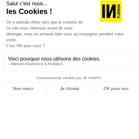
JE DÉCOUVRE LES NUMÉROS PRÉCÉDENTS
Je suis déjà abonné(e) :
je consulte la revue en
version digitale
SUIVEZ-NOUS
@
INfluencialemag