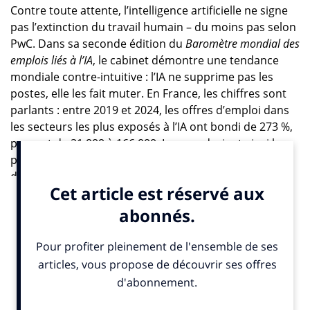
Contre toute attente, l’intelligence artificielle ne signe
pas l’extinction du travail humain – du moins pas selon
PwC. Dans sa seconde édition du
Baromètre mondial des
emplois liés à l’IA
, le cabinet démontre une tendance
mondiale contre-intuitive : l’IA ne supprime pas les
postes, elle les fait muter. En France, les chiffres sont
parlants : entre 2019 et 2024, les offres d’emploi dans
les secteurs les plus exposés à l’IA ont bondi de 273 %,
passant de 21 000 à 166 000. Le pays devient ainsi le
premier en Europe sur ce terrain, avec une croissance
de l’emploi IA plus rapide qu’en Allemagne, au
Royaume-Uni ou aux États-Unis.
La hausse concerne aussi bien les métiers «
automatisés » – dont certaines tâches sont prises en
charge par l’IA – que ceux dits « augmentés », où
l’intelligence artificielle vient renforcer les capacités
humaines. Ces derniers progressent encore plus vite,
avec une hausse moyenne de +252 % en France. Selon