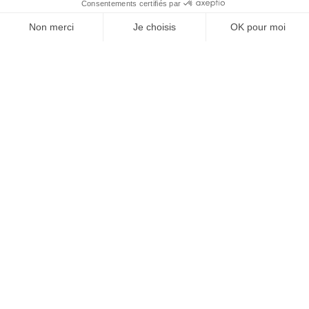
SUIVEZ-NOUS
@
INfluencialemag
Agence web
:
Novius