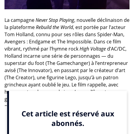
La campagne
Never Stop Playing
, nouvelle déclinaison de
la plateforme
Rebuild the World
, est portée par l’acteur
Tom Holland, connu pour ses rôles dans Spider-Man,
Avengers : Endgame et The Impossible. Dans ce film
vibrant, rythmé par l’hymne rock
High Voltage
d’AC/DC,
Holland incarne une série de personnages — du
superstar du foot (The Gamechanger) à l’entrepreneur
avisé (The Innovator), en passant par le créateur d’art
(The Creator), une figurine Lego, jusqu’à un patron
grincheux ayant oublié le jeu. Le film rappelle, avec
humour et audace, que le jeu n’a pas d’âge et que
grandir ne signifie pas renoncer à la créativité. Les
personnages prennent vie grâce à des objets Lego
spectaculaires : des chaussures-fusée, un jardin
vibrant, un phoenix en plein vol, une tenue complète
en Lego Botanicals, un mégaphone géant, des ballons