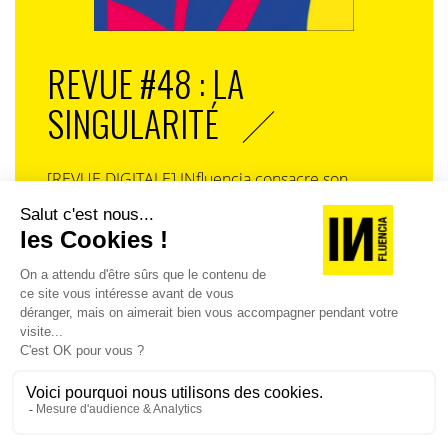
REVUE #48 : LA
SINGULARITÉ
[REVUE DIGITALE] INfluencia consacre son
prochain numéro à une question devenue
centrale dans l’économie contemporaine : Qu’est-
ce que la singularité à l’heure de la
standardisation généralisée ? Ce numéro explore
la singularité là où elle est la plus mise à l’épreuve
: dans l’entreprise, dans la marque, dans les
organisations, dans les choix de gouvernance,
dans le rapport au pouvoir et à la technologie.