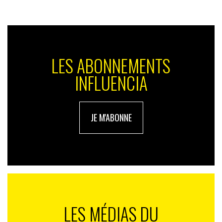
universelle du jeu tout en cultivant une proximité
directe avec ses publics. La campagne
Never Stop
Playing
et Le Grand Tournoi des Champs-Élysées
incarnent la volonté de rendre le jeu accessible, inclusif
et inspirant, peu importe l’âge ou le lieu. Ces actions
LES ABONNEMENTS
renforcent l’ancrage culturel de la marque en célébrant
INFLUENCIA
la créativité comme moteur de lien social, de plaisir
partagé et d’émerveillement.
JE M'ABONNE
LES MÉDIAS DU