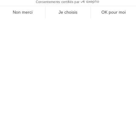
J'ACHÈTE LE NUMÉRO
JE M'ABONNE 1 AN - 4 NUM.
JE DÉCOUVRE LES NUMÉROS PRÉCÉDENTS
Je suis déjà abonné(e) :
je consulte la revue en
version digitale