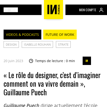
MENU
MON COMPTE
VIDEOS & PODCASTS
FUTURE OF WORK
DESIGN
ISABELLE ROUHAN
STRATE
20 juin 2023
Temps de lecture : 0 min
« Le rôle du designer, c’est d’imaginer
comment on va vivre demain »,
Guillaume Puech
Guillaume Puech
dirige actuellement l’école