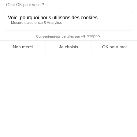
version digitale
SUIVEZ-NOUS
@
INfluencialemag