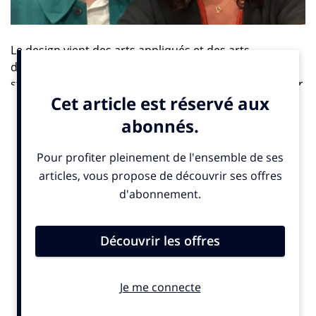
Le design vient des arts appliqués et des arts
décoratifs, et s’étend désormais au design
stratégique. C’est une discipline qui permet d’imaginer
des choses, de faire un pas de côté et de formaliser
l’esprit créatif. Le design est à la fois une discipline très
prospective, mais avec la capacité de « faire atterrir ».
Le mot « design » veut d’ailleurs dire concevoir.
La spécificité de Strate est de placer le design dans le
champ stratégique des organisations, via une
formation en 5 ans. Le design est désormais une
discipline généraliste, qui passe par l’enquête de
terrain, l’idéation, puis le fait de dessiner des
hypothèses créatives, les prototyper, les développer à
l’échelle, et enfin de voir comment ces idées
interagissent avec la cible. L’essence même du design,
c’est la créativité.