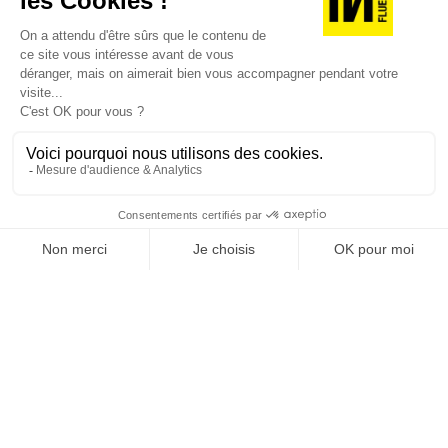
JE DÉCOUVRE LES NUMÉROS PRÉCÉDENTS
Je suis déjà abonné(e) :
je consulte la revue en
version digitale
SUIVEZ-NOUS
@
INfluencialemag