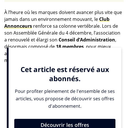
À l’heure où les marques doivent avancer plus vite que
jamais dans un environnement mouvant, le
Club
Annonceurs
renforce sa colonne vertébrale. Lors de
son Assemblée Générale du 4 décembre, l’association
a renouvelé et élargi son
Conseil d’Administration
,
désormais composé de
18 membres
, pour mieux
accompagner les dirigeants face aux transformations
marketing, communication et RSE.
Une évolution qui s’inscrit dans la nouvelle signature
du collectif :
Brands in Progress
.
Le Club revient ainsi sur deux années de structuration
intense : nouveaux formats “Signature”,
rajeunissement de la communauté, montée en
puissance de l’offre de formation, clarification du
positionnement marché et
rebranding
global. Autant
d’initiatives alignées avec une ambition : offrir un