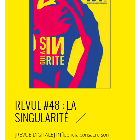
Cet article a d’abord été publié sur
The Good
REVUE #48 : LA
SINGULARITÉ
[REVUE DIGITALE] INfluencia consacre son