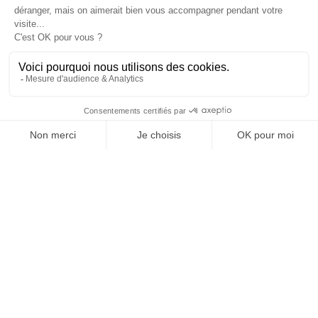
Je suis déjà abonné(e) :
je consulte la revue en
version digitale
SUIVEZ-NOUS
@
INfluencialemag