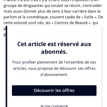
groupe de dirigeantes qui voulait se réunir, s’entraider
mais aussi donner plus de sens à leur carrière dans le
parfum et la cosmétique, souvent taxée de « futile ». De
cette volonté sont nés, les « Centres de Beauté » qui
proposent des soins socio-esthétiques individuels
gratuits aux patients hospitalisés. Comme le rappelle
souvent Françoise Montenay, présidente du CEW
France et des Centres de Beauté, «apporter une offre
bien-être et beauté à l’hôpital, était une démarche
extrêmement novatrice à l’époque». Aujourd’hui ce
sont plus de 36 000 soins prodigués dans 39
établissements, et plus personne ne doute des
bienfaits majeurs de cet accompagnement.
Le CEW France s’appuie donc sur 2 piliers conduits par
les mêmes valeurs de partage et de volonté de «
donner du sens à la beauté ». Un pilier caritatif avec les
Centres de Beauté et un pilier professionnel où nous
apportons à nos membres un lieu d’enrichissement et