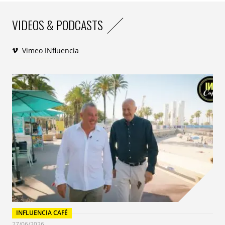
tient très à cœur car elle est en droite ligne avec les
convictions et les engagements du CEW France.
VIDEOS & PODCASTS
TG : Quelle sont aujourd’hui les attentes des consommateurs et des
consommatrices en matière de RSE sur le marché de la beauté ?
Vimeo INfluencia
LM :
Le consommateur est aussi un citoyen (plus ou
moins militant) qui réagit en fonction de la
communauté à laquelle il appartient, son âge, son lieu
de vie et beaucoup d’autres critères. Pour
appréhender ses attentes vis-à-vis des entreprises, les
experts s’accordent pour dire qu’il faut le considérer
dans toutes ses dimensions.
Plus préoccupé que jamais par sa santé et celle de la
planète, mais aussi plus informé, ce consommateur
prend conscience de l’importance de privilégier des
produits « clean », à la fois sans danger pour lui et
respectant des process de fabrication soucieux de leur
impact environnemental. Ces attentes passent par une
INFLUENCIA CAFÉ
27/06/2026