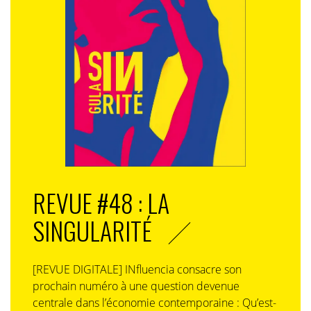
EN RÉSUMÉ
REVUE #48 : LA
SINGULARITÉ
À propos de
Samsung
Electronics
Co., Ltd.
[REVUE DIGITALE] INfluencia consacre son
Samsung
inspire le monde et façonne
prochain numéro à une question devenue
l’avenir grâce à ses idées et
centrale dans l’économie contemporaine : Qu’est-
technologies innovantes. L’entreprise