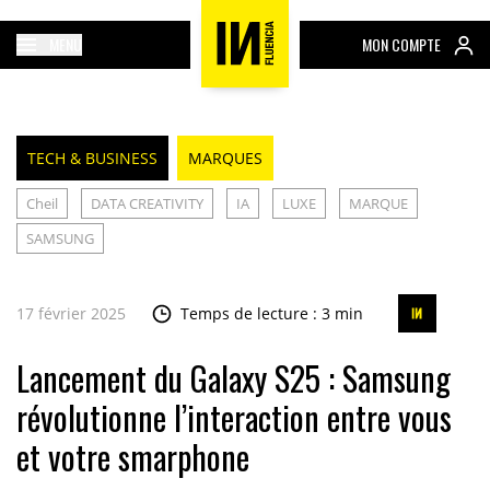
MENU
MON COMPTE
TECH & BUSINESS
MARQUES
Cheil
DATA CREATIVITY
IA
LUXE
MARQUE
SAMSUNG
17 février 2025
Temps de lecture : 3 min
Lancement du Galaxy S25 : Samsung
révolutionne l’interaction entre vous
et votre smarphone