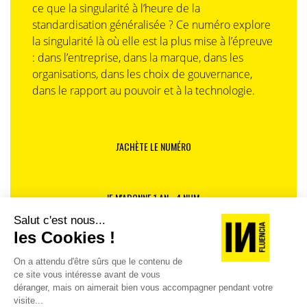
ce que la singularité à l’heure de la
réinvente ainsi le monde de la
standardisation généralisée ? Ce numéro explore
télévision, des smartphones, des
la singularité là où elle est la plus mise à l’épreuve
objets connectés, des tablettes, de
: dans l’entreprise, dans la marque, dans les
l’électroménager, des réseaux, du
organisations, dans les choix de gouvernance,
stockage, des systèmes LSI, de la
dans le rapport au pouvoir et à la technologie.
fonderie et des LED pour offrir une
expérience connectée parfaitement
fluide grâce à son écosystème
SmartThings
et à une collaboration
J'ACHÈTE LE NUMÉRO
ouverte avec ses partenaires.
JE M'ABONNE 1 AN - 4 NUM.
JE DÉCOUVRE LES NUMÉROS PRÉCÉDENTS
Je suis déjà abonné(e) :
je consulte la revue en
version digitale