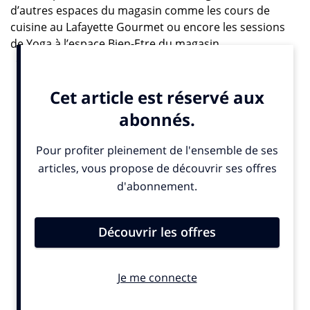
d’autres espaces du magasin comme les cours de
cuisine au Lafayette Gourmet ou encore les sessions
de Yoga à l’espace Bien-Etre du magasin
etc… (opération jusqu’au 24 février).
IN. : pourquoi précisément cette expérience immersive,
irréelle…
A.I. :
nous sommes partis d’une réalité, qui est,
qu’aujourd’hui les consommateurs, vivent dans un
monde extrêmement
anxiogène
et que les nouvelles
tendances de consommation nous indiquent que les
individus ont besoin, et soif d’évasion, tout en sachant
que nous parlons tous de IA sans pour autant savoir ce
qu’elle recouvre dans chaque secteur. C’est pour cela
que nous avons choisi d’habiller ce pop-up dans un
univers onirique tourné autour du rêve avec cette
baleine, élément iconique qui surplombe le corner et
invite à plonger dans cet univers multisensoriel. Car la