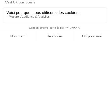
SUIVEZ-NOUS
@
INfluencialemag