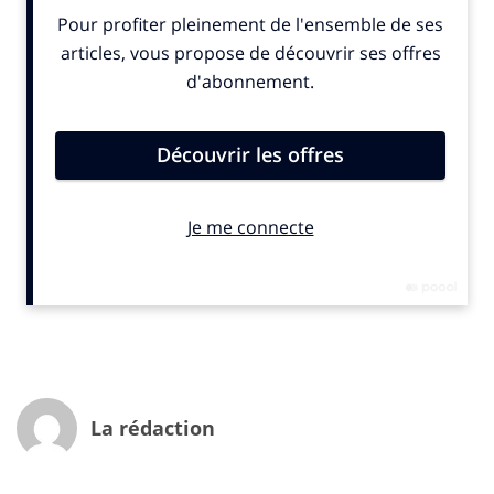
« télévision connectée » pour toutes ces configurations
d’autant plus facilement qu’elles débouchent sur la
même idée de convergence entre TV et ordinateur.
Pour l’utilisateur qui branche une Smart TV sur sa box,
il y a potentiellement une multitude de chemins
possibles pour accéder aux mêmes contenus.
+ Un vrai dédale pour l’utilisateur
Lors de sa navigation, l’utilisateur se retrouve face
à rhizome de connexions : à chaque nouveau nœud, il
doit faire des choix.
En découle une vision myope, où l’on se déplace étape
par étape en fonction des perceptions dans un lieu
donné, la carte d’ensemble étant inaccessible.
La rédaction
Deux raisons expliquent cette complexité de
navigation :