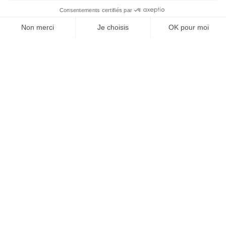
J'ACHÈTE LE NUMÉRO
au sein de chaque métier, chaque acteur se doit de
proposer la meilleure ergonomie au spectateur.
Daniel Bô, Pdg de QualiQuanti
JE M'ABONNE 1 AN - 4 NUM.
*Etude téléchargeable gratuitement ici.
JE DÉCOUVRE LES NUMÉROS PRÉCÉDENTS
Je suis déjà abonné(e) :
je consulte la revue en
version digitale