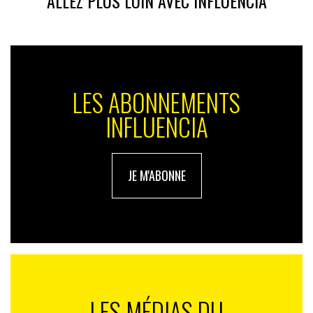
ALLEZ PLUS LOIN AVEC INFLUENCIA
Samsung Smart TV
Freebox Revolution
Fond d’espace noir « sidéral » abstrait sur lequel les
LES ABONNEMENTS
applis apparaissent rangées en grille-damier, alignées
horizontalement et verticalement, comme des icônes
INFLUENCIA
Espace orienté correspondant intuitivement au corps
humain face à un plan à distance; espace polarisé avec
haut-bas, droite-gauche, en avant-en arrière,
JE M'ABONNE
pesanteur, etc.
Absence de coordonnées qui peut désorienter
Espace orienté face au corps
Cet espace abstrait correspond bien à la planéité-
surface de l’écran tactile du smartphone… c’est le doigt
LES MÉDIAS DU
qui, comme sur une « page » lit en touchant les icônes.