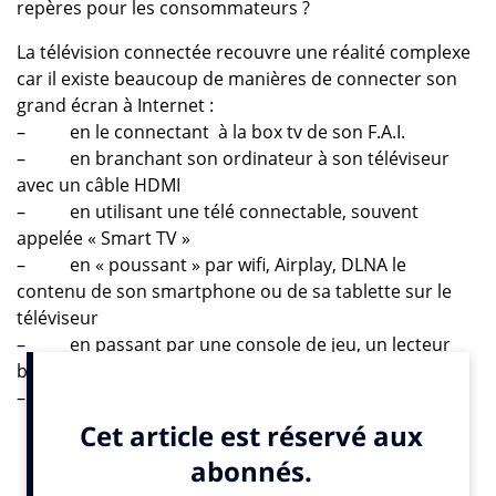
repères pour les consommateurs ?
La télévision connectée recouvre une réalité complexe
car il existe beaucoup de manières de connecter son
grand écran à Internet :
– en le connectant à la box tv de son F.A.I.
– en branchant son ordinateur à son téléviseur
avec un câble HDMI
– en utilisant une télé connectable, souvent
appelée « Smart TV »
– en « poussant » par wifi, Airplay, DLNA le
contenu de son smartphone ou de sa tablette sur le
téléviseur
– en passant par une console de jeu, un lecteur
blu-ray connecté
– en utilisant un boîtier spécifique connecté (par
exemple Apple TV)
– en utilisant un disque dur multimédia
Les consommateurs utilisent le même terme de