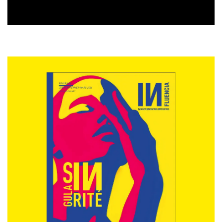
A cet effet, elles ont chacune créé une interface
personnalisée.
Le même territoire qu’est l’écran fait donc l’objet
d’appropriations et d’encodages concurrents par ses
différents acteurs : chacun impose ses manipulations
propres, reflets de son identité.
Mais cette superposition d’encodages converge au
final vers le même objet tv.
Quand on sélectionne un programme, par quelque
biais que ce soit, on n’est pas plus Samsung que Free,
on regarde la télévision : l’écran est un réceptacle
universel sur lequel se superposent des encodages
différents pour arriver, au fond, au même contenu.
+ Le critère qui fera la différence : l’ergonomie avec la
fluidité
Conséquence : puisque le même contenu peut être