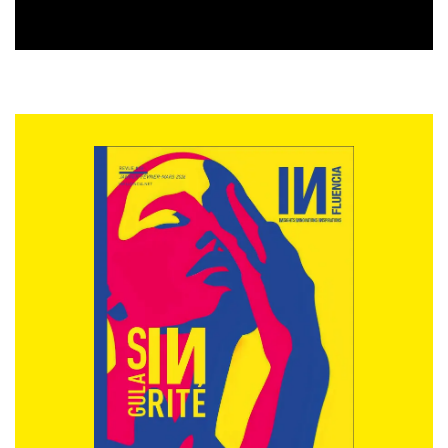
“hors film” et “projets spéciaux”, avec l’idée de
proposer de nouveaux rituels culturels au public
.
«
Terminal a rempli les salles de jeunes spectateurs
venus vivre ensemble une expérience inédite. C’est
une formidable preuve que le cinéma reste un lieu
de rassemblement collectif, capable de créer de
nouveaux rituels culturels
», observe Elisha
Karmitz, directeur général de mk2.
En pratique, mk2.alt co-organise et distribue ces
séances exceptionnelles en s’appuyant sur un réseau