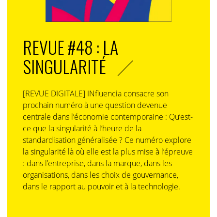
étendu de cinémas partenaires (CGR, Pathé-Gaumont,
Kinepolis, indépendants…), y compris en régions où
mk2 n’est pas implanté.
REVUE #48 : LA
SINGULARITÉ
«
Grâce à ce maillage de salles, mk2.alt s’affirme
[REVUE DIGITALE] INfluencia consacre son
comme un partenaire de choix, capable de fédérer à
prochain numéro à une question devenue
grande échelle une nouvelle génération de
centrale dans l’économie contemporaine : Qu’est-
spectateurs
», souligne le communiqué de presse.
ce que la singularité à l’heure de la
standardisation généralisée ? Ce numéro explore
la singularité là où elle est la plus mise à l’épreuve
: dans l’entreprise, dans la marque, dans les
organisations, dans les choix de gouvernance,
dans le rapport au pouvoir et à la technologie.
Le cinéma comme plateforme sociale