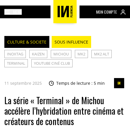
MENU
MON COMPTE
CULTURE & SOCIETE
SOUS INFLUENCE
INOXTAG
KAIZEN
MICHOU
MK2
MK2 ALT
TERMINAL
YOUTUBE CINÉ CLUB
11 septembre 2025
Temps de lecture : 5 min
La série « Terminal » de Michou
accélère l’hybridation entre cinéma et
créateurs de contenus