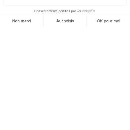
REVUE #48 : LA
SINGULARITÉ
[REVUE DIGITALE] INfluencia consacre son
prochain numéro à une question devenue
centrale dans l’économie contemporaine : Qu’est-
ce que la singularité à l’heure de la
standardisation généralisée ? Ce numéro explore
la singularité là où elle est la plus mise à l’épreuve
: dans l’entreprise, dans la marque, dans les
organisations, dans les choix de gouvernance,
dans le rapport au pouvoir et à la technologie.