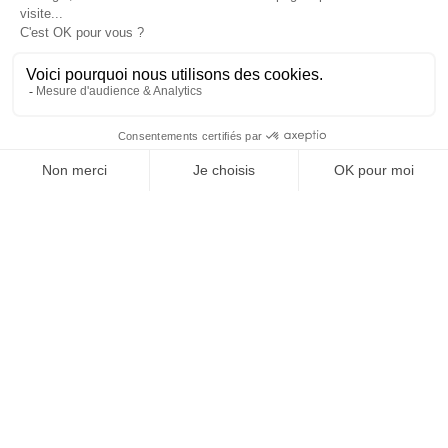
: dans l’entreprise, dans la marque, dans les
de la confiance. La machine peut optimiser
organisations, dans les choix de gouvernance,
l’expérience. L’humain, lui, continue de la rendre
dans le rapport au pouvoir et à la technologie.
mémorable.
J'ACHÈTE LE NUMÉRO
JE M'ABONNE 1 AN - 4 NUM.
JE DÉCOUVRE LES NUMÉROS PRÉCÉDENTS
Je suis déjà abonné(e) :
je consulte la revue en
version digitale