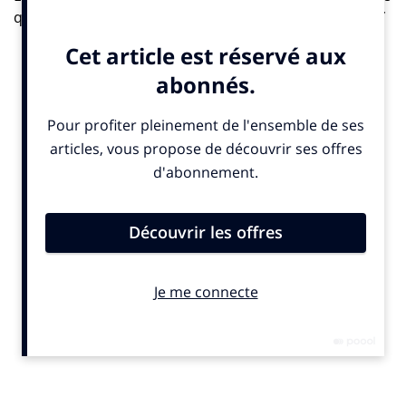
qui façonnent l’avenir du secteur. Intitulé sobrement
7
Technology Trends for 2025
, il donne la parole à
plusieurs experts et dirigeants d’entreprises de la tech
retail, et identifie les transformations majeures à
l’œuvre. Ce qui en ressort ? Une convergence forte
entre intelligence artificielle, commerce omnicanal,
données clients, traçabilité, et personnalisation.
Une IA qui transforme l’opérationnel et le marketing
«
L’IA a déjà commencé à transformer le paysage du retail
et continuera de le faire de manière spectaculaire
»,
annonce Sophie Marchessou, Chief Customer Officer
chez Mirakl. Pour elle, l’intelligence artificielle devient
un “différenciateur stratégique”, en révolutionnant à la
fois la personnalisation à grande échelle, la gestion des
stocks, la tarification dynamique, mais aussi les