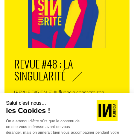
Ce que révèle ce livre blanc, au-delà de la prolifération
des outils, c’est l’ampleur de la recomposition en
cours. Le commerce n’oppose plus digital et physique,
REVUE #48 : LA
mais les rend complémentaires. Les données, l’IA, la
transparence, la cohérence omnicanale… tout
SINGULARITÉ
concourt à redéfinir l’expérience client, non plus
comme un parcours linéaire, mais comme un
écosystème fluide et sensible.
[REVUE DIGITALE] INfluencia consacre son
prochain numéro à une question devenue
Dans ce paysage en mutation, une certitude émerge :
centrale dans l’économie contemporaine : Qu’est-
le commerce de demain sera intelligent, transparent et
ce que la singularité à l’heure de la
profondément centré sur le client. Mais cette évolution
standardisation généralisée ? Ce numéro explore
technologique ne doit pas faire oublier l’essentiel : la
la singularité là où elle est la plus mise à l’épreuve
capacité du retail à créer de la relation, de l’émotion et