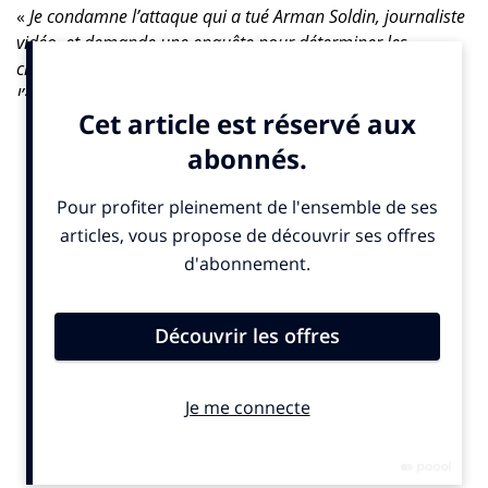
«
Je condamne l’attaque qui a tué Arman Soldin, journaliste
vidéo, et demande une enquête pour déterminer les
circonstances de sa mort
», déclare
Audrey Azoulay
. «
J’appelle à nouveau à ce que le droit international
humanitaire soit respecté, notamment la Résolution 2222
de 2015 du Conseil de sécurité des Nations Unies sur la
protection des journalistes, des professionnels des médias
et des membres du personnel associé en période de conflit
armé
».