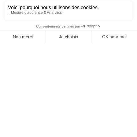
SUIVEZ-NOUS
@
INfluencialemag