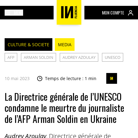
MENU
MON COMPTE
CULTURE & SOCIETE
MEDIA
AFP
ARMAN SOLDIN
AUDREY AZOULAY
UNESCO
10 mai 2023
Temps de lecture : 1 min
La Directrice générale de l’UNESCO
condamne le meurtre du journaliste
de l’AFP Arman Soldin en Ukraine
Audrey Azoulay
, Directrice générale de