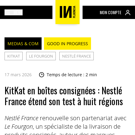
MENU
MON COMPTE
MEDIAS & COM
GOOD IN PROGRESS
KITKAT
LE FOURGON
NESTLÉ FRANCE
17 mars 2026
Temps de lecture : 2 min
KitKat en boîtes consignées : Nestlé
France étend son test à huit régions
Nestlé France
renouvelle son partenariat avec
Le Fourgon
, un spécialiste de la livraison de
produits consignés, autour des marques