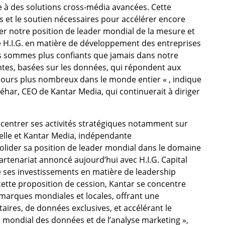
e à des solutions cross-média avancées. Cette
s et le soutien nécessaires pour accélérer encore
cer notre position de leader mondial de la mesure et
de H.I.G. en matière de développement des entreprises
s sommes plus confiants que jamais dans notre
ntes, basées sur les données, qui répondent aux
ujours plus nombreux dans le monde entier « , indique
ar, CEO de Kantar Media, qui continuerait à diriger
ecentrer ses activités stratégiques notamment sur
icielle et Kantar Media, indépendante
lider sa position de leader mondial dans le domaine
artenariat annoncé aujourd’hui avec H.I.G. Capital
 ses investissements en matière de leadership
ette proposition de cession, Kantar se concentre
s marques mondiales et locales, offrant une
ires, de données exclusives, et accélérant le
er mondial des données et de l’analyse marketing »,