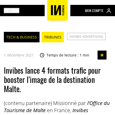
MENU
MON COMPTE
INVIBES ADVERTISING
TECH & BUSINESS
TRIBUNES
1 décembre 2021
Temps de lecture : 1 min
Invibes lance 4 formats trafic pour
booster l’image de la destination
Malte.
(contenu partenaire) Missionné par
l’Office du
Tourisme de Malte
en France,
Invibes