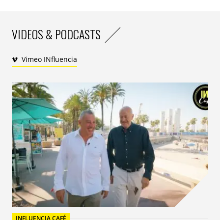
VIDEOS & PODCASTS
Vimeo INfluencia
”Nous sommes plus que ravis du support personnalisé
que nous avons reçu de la part des équipes d’Invibes :
création des formats, installation du script sur notre
site web et suivi en temps réel de la campagne pour
amplifier les performances. Les résultats obtenus ont
dépassé nos espérances et nous ont permis de
générer un trafic de qualité et de faire découvrir Malte
à notre cible.” –
Annabelle Michaux
,
Marketing
Executive
, Office du tourisme de Malte en France.
INFLUENCIA CAFÉ