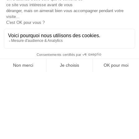
Je suis déjà abonné(e) :
je consulte la revue en
version digitale
SUIVEZ-NOUS
@
INfluencialemag