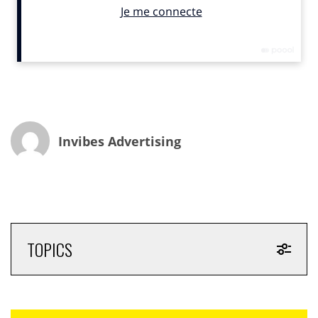
Invibes
a généré du trafic 100% qualifié pour le site B2C
de l’Office du
Tourisme de Malte
tout en offrant une
diversité de visuels brandés pour refléter la beauté de
l’archipel et renforcer la considération envers la
destination.
Un partenariat global
Puisque l’OT de
Malte
a également fait appel à
l’expertise de notre service technique pour optimiser
Invibes Advertising
son site web, permettant ainsi de mettre en place une
expérience de trafic enrichie et des optimisations plus
précises.
Résultats
La campagne a généré de belles retombées pour la
TOPICS
destination touristique Malte.
96%
de nouveaux utilisateurs
1,4%
de CTR à la fin de la campagne