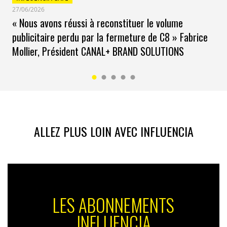
27/06/2026
« Nous avons réussi à reconstituer le volume
Elsa Trang –
Elsa.trang@invibes.com
publicitaire perdu par la fermeture de C8 » Fabrice
Mollier, Président CANAL+ BRAND SOLUTIONS
ALLEZ PLUS LOIN AVEC INFLUENCIA
LES ABONNEMENTS
INFLUENCIA