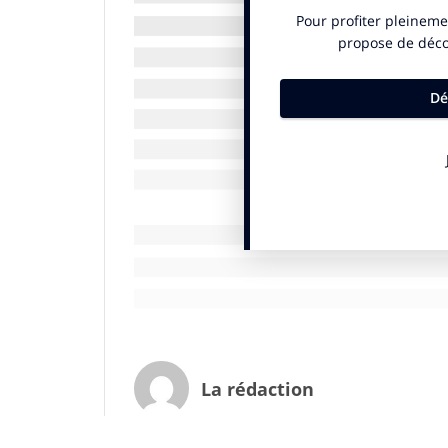
urbanistes français et étrangers, entrepr
: annonceurs, afficheurs,distributeurs, b
divers, acteurs du transport et de la mobil
Première manifestation de ce club le 9 no
«Inspirations, Respirations autour des fu
Trois thèmes :
Le changement d’échelle et les nouvelles c
territorialiser la ville »? Deux types de 
et Aubervilliers. L’exemple de Dharavi o
résiste à Bombay
Voyages entre centres et périphéries. Enj
historiques: comment les faire vivre, ent
développement? Et en périphérie: qu’impliq
(Paris, Delhi, Buenos Aires, etc. Comment
La rédaction
ville et font migrer les clientèles au sein
nouveaux centres «périphériques»: une no
faiblesses des recettes actuelles de « rel