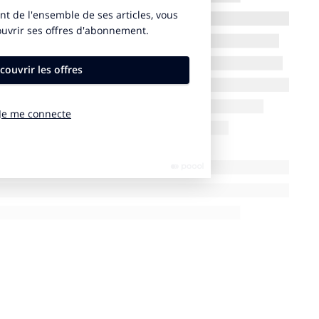
eneurs et annonceurs qui agissent au coeur de la ville
âtisseurs, opérateurs multimédia, fournisseurs d’accès
ité, créateurs, artistes, journalistes, acteurs sociaux…
vembre prochain : un colloque sur le sujet
tures villes-monde».
onfigurations de l’urbain: qu’entend-t-on par « re-
problématique dans le contexte du Grand Paris: Neuilly
u comment l’un des plus grands bidonvilles du monde
eux autour des «nouveaux quartiers»: les centre villes
re respect du patrimoine et logique de
ue la revitalisation des lieux urbains en perdition?
 les codes de la branchitude universelle envahissent la
 des nouvelles mégalopoles ; la «boboïsation» des
uvelle uniformisation planétaire? Forces et
ance » des sites urbains à travers le monde.