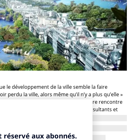
ue le développement de la ville semble la faire
r perdu la ville, alors même qu’il n’y a plus qu’elle »
ume bien la problématique de la première rencontre
fondatrice et directrice d’Allegoria Consultants et
spective urbaine, d’expression, de réflexion et de
 ville, qui regroupe sociologues, philosophes,