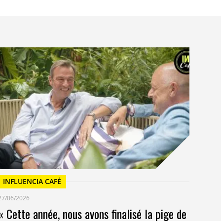
I
23/
Un
at
INFLUENCIA CAFÉ
27/06/2026
« Cette année, nous avons finalisé la pige de