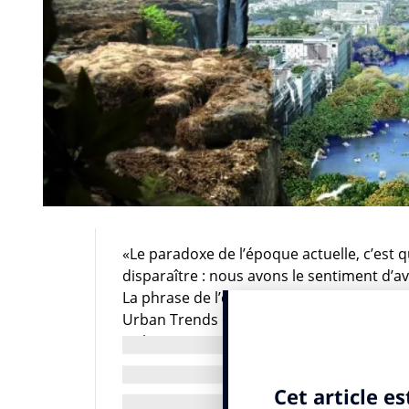
«Le paradoxe de l’époque actuelle, c’est q
disparaître : nous avons le sentiment d’avoi
La phrase de l’ethnologue Marc Augé rés
Urban Trends organisée par Adeline Attia, 
Hubert Musse, Directeur d’Etudes.
Urban Trends est un club interactif de pro
synthèse autour des nouveaux enjeux de la