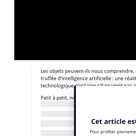
Les objets peuvent-ils nous comprendre, 
truffée d’intelligence artificielle : une réa
technologique n’est rien s’il ne vient pas
Petit à petit, nos vies se peuplent d’objet
vont les choses, la vie connectée sera bi
milliards dans le monde prévu pour 2020, l
d’or de données qui travailleraient à amél
pour une famille vivant dans une grande
solutions technologiques liées à l’IoT peuve