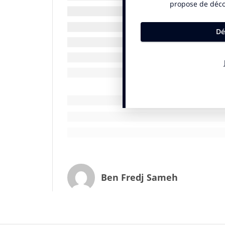
l’individu, mais aussi à l’échelle de la vil
06:53
Les stores de la fenêtre s’entrouvrent, lai
chambre à coucher. Jean, qui est dans la 
radio prog rock, sélectionnée par l’assist
l’agenda de son smartphone croisées avec 
musique n’est diffusée que de son côté du
Restoration Time) aujourd’hui. Smarty est l
synchronise l’ensemble des objets conne
famille.
Le chauffage est automatiquement réglé 
membres de la famille. Smarty a lancé le c
Ben Fredj Sameh
enclenché un voyant rouge sur l’écran LED d
allumée sur une chaîne d’infos – en traçan
blondes –, et la douche réglée à 25 °C – J
coup de peps ce matin –, Smarty est informé