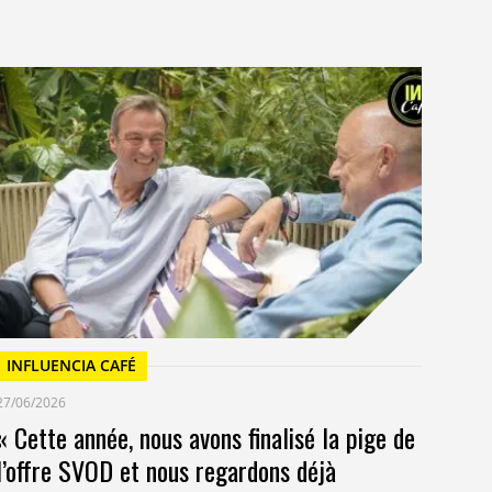
I
23/
Un
at
INFLUENCIA CAFÉ
27/06/2026
« Cette année, nous avons finalisé la pige de
l’offre SVOD et nous regardons déjà