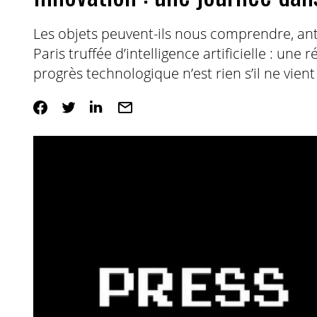
Les objets peuvent-ils nous comprendre, an
Paris truffée d’intelligence artificielle : une 
progrès technologique n’est rien s’il ne vie