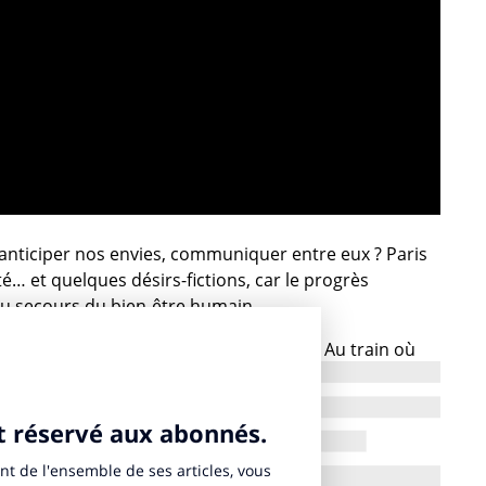
anticiper nos envies, communiquer entre eux ? Paris
lité… et quelques désirs-fictions, car le progrès
 au secours du bien-être humain.
s connectés et les usages se diversifient. Au train où
entôt une réalité. Avec un nombre estimé à plus de 20
e secteur de l’Internet des Objets (IoT) est une mine
iorer notre quotidien. Quelle serait une journée type
 métropole comme Paris, et comment les différentes
nt-elles fluidifier la vie quotidienne à échelle de