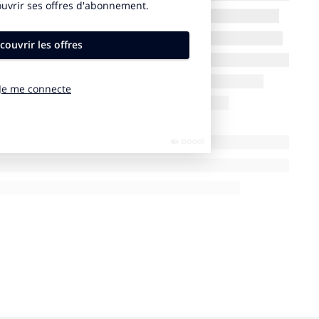
le et de la communauté ?
ssant progressivement filtrer la lumière dans la
phase légère de son sommeil, s’éveille au son d’une
ant intelligent Smarty sur la base des informations de
les données de la météo et du trafic routier. La
 lit, Smarty sait que Sara est en RRT (Relaxation &
’assistant intelligent qui pilote la maison et
ctés pour répondre au mieux aux besoins de toute la
à la bonne température ambiante au réveil des
afé, qui est en préparation dans la cuisine, et
e la porte du réfrigérateur : « LAIT = 0 ». La télé s’est
t la speakerine à sa blondeur, Jean aime bien les
ean n’est pas frileux, mais a surtout besoin d’un bon
 que Jean était à l’Ad’Pub hier soir. Au sortir de la