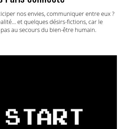
ticiper nos envies, communiquer entre eux ?
réalité… et quelques désirs-fictions, car le
nt pas au secours du bien-être humain.