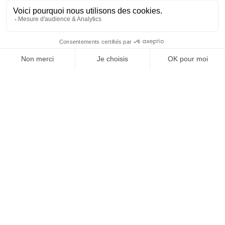
SUIVEZ-NOUS
@
INfluencialemag