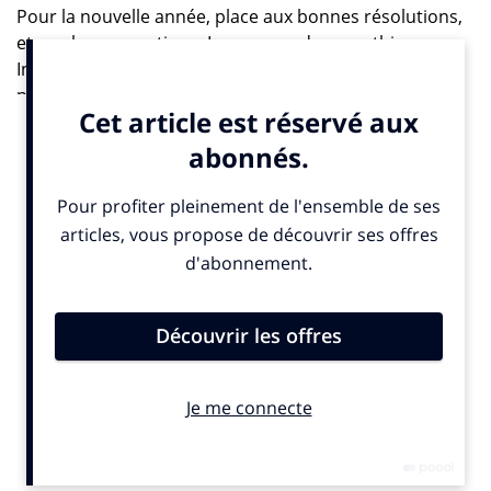
Pour la nouvelle année, place aux bonnes résolutions,
et aux bonnes actions. La marque de smoothies
Innocent a récemment mis à contribution les
passagers du TGV pour tricoter les petits bonnets en
laine destinés à habiller ses bouteilles pour l’hiver. Un
dispositif de solidarité déployé en partenariat avec la
SNCF, et destiné à reverser des fonds à l’association
Petits Frères des Pauvres.
Le principe : mobiliser un maximum de personnes
pour leur faire vivre un voyage hors du commun les
sensibilisant en même temps à une grande cause.
Ainsi, pour chaque bouteille achetée, coiffée d’un petit
bonnet de laine, vingt centimes d’euros seront
reversés pour aider l’association à venir en aide aux
personnes âgées et familles démunies, exposées à la
faim et au froid.
Pour un objectif final de 250 000 bonnets, chaque