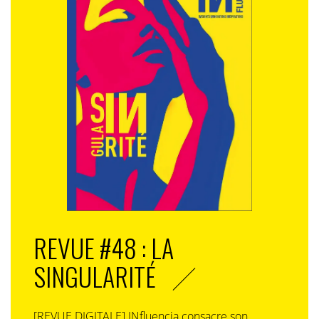
REVUE #48 : LA
SINGULARITÉ
[REVUE DIGITALE] INfluencia consacre son