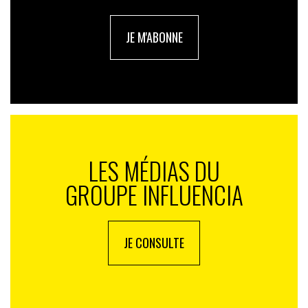
liberté, de la simplicité et de l’engagement. Ils peuvent
nourrir une vision réaliste de ce que doivent devenir
JE M'ABONNE
nos envies et ainsi accompagner un changement utile
pour tous.
Illustrations : Zoé Labatut
Article tiré de la revue N°13 consacrée à « l’influence »
Découvrez la version papier ou digitale
LES MÉDIAS DU
GROUPE INFLUENCIA
JE CONSULTE