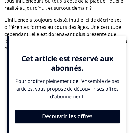
tous influenceurs ou tous à côté de la plaque : quelle
réalité aujourd’hui, et surtout demain ?
L’influence a toujours existé, inutile ici de décrire ses
différentes formes au cours des âges. Une certitude
cependant : elle est dorénavant plus présente que
jamais dans notre monde digitalisé et chacun se rêve à
en faire ou bien sa source d’information et de
rayonnement en société, ou bien plus
pragmatiquement son business. Mais dans la
multiplicité de ses usages, une vraie question
demeure : vraie influence ou passager effet de mode ?
Trier utile et futile…
La réponse peut paraître inutile, immergés que nous
sommes dans nos modèles de flux constant
d’informations, où une news en chasse une autre et où
prendre du recul ne semble plus vraiment la norme.
Mais il nous faudra bien un jour nous poser la question