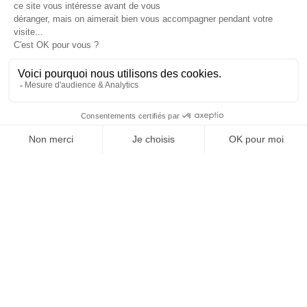
Je suis déjà abonné(e) :
je consulte la revue en
version digitale
SUIVEZ-NOUS
@
INfluencialemag