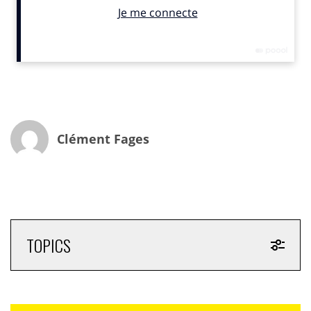
répartition par genre, sont renseignées.
On observe alors que
l’essor de l’IA profite aux
hommes
. Ces métiers, plutôt bien placés dans le
classement, sont en effet très largement masculins.
Dans le meilleur des cas,
28% des directeurs IA sont
des directrices…
Dans le détail :
Clément Fages
1er :
Ingénieur IA
(82% d’hommes)
2e :
Directeur IA
(72% d’hommes)
15e :
Expert informatique
(86% d’hommes)
16e :
Chercheur en machine learning
(80%
d’hommes)
TOPICS
18e :
Technicien en data center
(79% d’hommes)