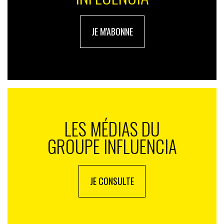
Une nuance qui ne suffit pas à faire oublier qu’
il y a
plus que jamais besoin de femmes pour accompagner
JE M'ABONNE
le développement de l’IA
et, plus largement, pour
réinvestir massivement les cursus de sciences et
d’ingénierie.
À lire également :
Sexiste, validiste… Avons-nous l’intelligence artificielle
que nous méritons ?
LES MÉDIAS DU
Daphné Marnat, une féministe qui « dégenre » l’IA
GROUPE INFLUENCIA
JE CONSULTE