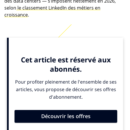
des data centers — s’imposent nettement en 2026,
selon
le classement LinkedIn des métiers en
croissance
.
«
Pour y figurer, un métier doit afficher une
croissance soutenue parmi notre base de membres
et avoir généré un volume significatif d’offres
d’emploi sur l’année écoulée
», rappelle le réseau
professionnel.
Les missions attribuées à ces postes, les compétences
principales et les années d’expérience de ceux qui les
occupent, mais aussi leur localisation ou leur