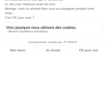
Je suis déjà abonné(e) :
je consulte la revue en
version digitale
SUIVEZ-NOUS
@
INfluencialemag