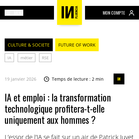
MENU
MON COMPTE
CULTURE & SOCIETE
FUTURE OF WORK
IA
métier
RSE
19 janvier 2026
Temps de lecture : 2 min
IA et emploi : la transformation
technologique profitera-t-elle
uniquement aux hommes ?
L’essor de l’IA se fait sur un air de Patrick Juvet