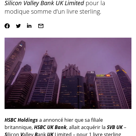
Silicon Valley Bank UK Limited
pour la
modique somme d’un livre sterling.
HSBC Holdings
a annoncé hier que sa filiale
britannique,
HSBC UK Bank
, allait acquérir la
SVB UK
–
S
ilicon
V
alley
B
ank
UK
Limited – pour 1 livre sterling