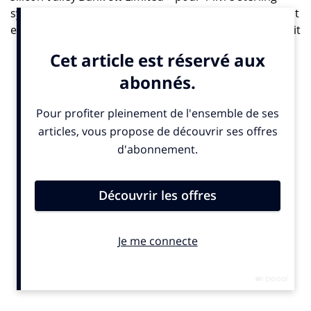
symbolique. Au cours du dernier exercice, SVB UK avait
enregistré un bénéfice brut de 88 millions de livres, soit
99,5 millions d’euros. Les actifs et les passifs des
sociétés mères de
SVB UK
sont exclus de la transaction,
qui sera notamment financée par des ressources
existantes, a déclaré
HSBC
.
«
Cette acquisition s’inscrit parfaitement dans notre
stratégie concernant nos activités au Royaume-Uni
», a
déclaré
Noel Quinn
, directeur général de
HSBC
, dans
un communiqué. «
Les clients de SVB UK pourront
continuer à effectuer leurs opérations bancaires comme
d’habitude, en sachant que leurs dépôts sont garantis par
HSBC
», a-t-il ajouté. Les fonds propres de
SVB UK
devraient s’élever à environ 1,4 milliard de livres
sterling – 1,583 milliard d’euros –, selon son nouvel
acquéreur, qui ajoute que le calcul final de la plus-value
résultant de l’acquisition sera communiqué en temps
voulu.