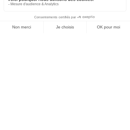
SUIVEZ-NOUS
@
INfluencialemag