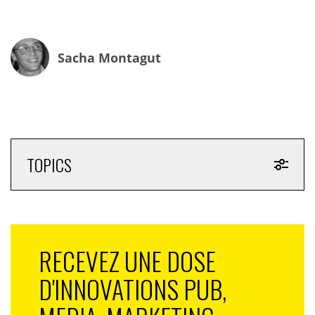
Sacha Montagut
TOPICS
RECEVEZ UNE DOSE
D'INNOVATIONS PUB,
Le sauvetage de SVB UK a été salué par le