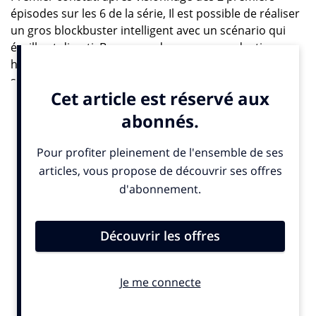
épisodes sur les 6 de la série, Il est possible de réaliser
un gros blockbuster intelligent avec un scénario qui
éveille et diverti. Beaucoup de grosses productions
hollywoodiennes ont tendance à oublier qu’on peut
séduire la masse autrement qu’avec des histoires
simplettes et des dialogues pauvres…
Teaser de Gettysburg
Réalisée par la société de production Scott Brothers,
cette série au budget digne d’une super- production a
été diffusée sur History Channel et aujourd’hui sur la
toile. Elle est suivie d’un documentaire de 2 heures sur
les deux emblématiques généraux de ce conflit, Grant
pour le Nord et Lee pour le Sud.
A côté du passage sur les écrans, un programme
scolaire sur la guerre de Sécession permet la diffusion
de la série dans les écoles et High Schools américaines.