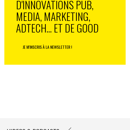
D'INNOVATIONS PUB,
appétit… Bon visionnage.
MEDIA, MARKETING,
Gaël Clouzard
ADTECH... ET DE GOOD
Source : @dabitch / History Channel
Les 6 épisodes:
JE M'INSCRIS À LA NEWSLETTER !
1
2
3
4
5
6