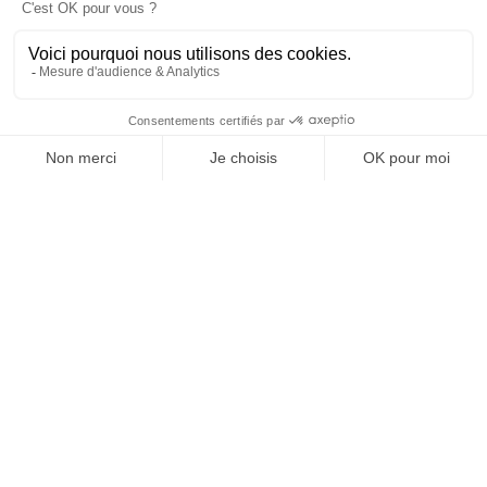
SUIVEZ-NOUS
@
INfluencialemag