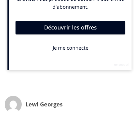
Cultivé et solaire. Apollon est le dieu grec de la clarté
solaire, de la beauté, de la raison, des arts, de la
musique et de la poésie. Il est capable de dire l’avenir. Il
est consulté, entre autres, à Delphes, où il rendait ses
oracles. C’est lui qui annonce à Socrate qu’il est le «
plus sage des êtres humains », ce qui sera à la base de
la réflexion philosophique. Apollon enfant, très joueur,
subtilise les foudres de Zeus et foudroie le char du
Soleil. En punition, il reçoit la tâche de conduire,
chaque jour, le fameux char et devient ainsi « dieu
soleil ». Il a pour attribut la lyre et l’arc et le cygne
comme animal.
L’avenir fait partie de la technologie, bien sûr !
Lewi Georges
On imagine nos grandes marques technologiques, nos
grands réseaux sociaux comme représentants du dieu
Apollon au XXIe siècle. A commencer par Apple, la «
marque des marques », celle qui depuis 40 ans illustre