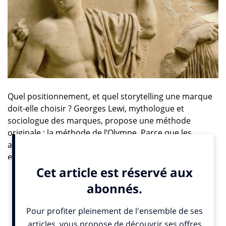
Quel positionnement, et quel storytelling une marque
doit-elle choisir ? Georges Lewi, mythologue et
sociologue des marques, propose une méthode
originale : la méthode de l’Olympe. Parce que les
anciens Grecs se sont débrouillés tout seuls pour
expliquer la totalité du monde et créer des archétypes
solides auxquels chacun pouvait se raccrocher. Autour
des 14 divinités de l’Olympe il décrypte 14 façons de se
comporter pour les marques. Cette semaine Apollon,
le dieu solaire, artiste. L’intelligence en bandoulière. Et
son « binôme contraire » : Hadès, dieu de l’ombre.