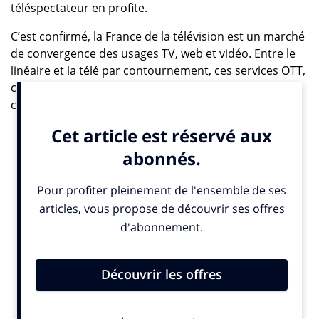
téléspectateur en profite.
C’est confirmé, la France de la télévision est un marché
de convergence des usages TV, web et vidéo. Entre le
linéaire et la télé par contournement, ces services OTT,
comme Netflix -que 20% des Français utilisent sans en
connaître la définition exacte- il faut parler d’addition,
pas de substitution. Là non plus la théorie du grand
remplacement ne tient pas. En janvier 2018, trois mois
après avoir constaté une appétence réelle pour la TV
connectée chez les agences médias et les annonceurs,
dixit une étude MTM-SpotX, INfluencia se penchait sur
les quatre scénarii de la TV du futur : dans une
mutation historique qui rebat toutes les cartes de la
distribution, de la production et des comportements
de visionnage, quel avenir pour la télévision ? IDATE
DigiWorld répondait avec un storytelling original.
L’étude anticipait pour l’Hexagone un scénario de »
convergence « , du fait du poids exceptionnellement