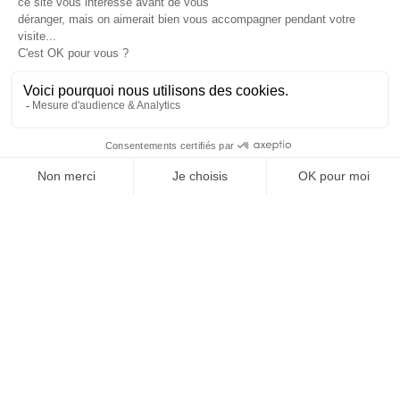
Je suis déjà abonné(e) :
je consulte la revue en
version digitale
SUIVEZ-NOUS
@
INfluencialemag