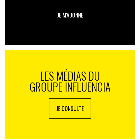
Rosanvallon. Le village d’Armorique peuplé
d’irréductibles Gaulois n’est donc pas qu’une BD à
JE M'ABONNE
succès.
LES MÉDIAS DU
GROUPE INFLUENCIA
JE CONSULTE