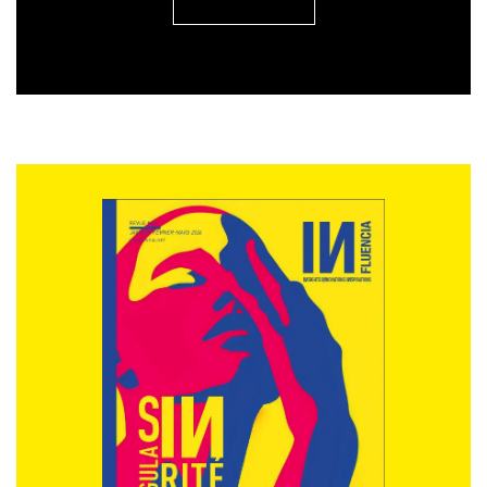
posées alors qu’ils ont besoin de réponses concrètes
pour savoir s’ils avancent ou non dans la bonne
direction.
Souvent, les « meilleurs » techniciens promus
managers ne sont pas les « meilleurs »
communicants… Ce déficit est rarement volontaire et
s’explique, de l’aveu même des collaborateurs, par un
manque de formation adéquate, de temps, d’une
gestion faible des priorités ou d’une absence de réflexe
automatique de transmission d’informations. Quant
aux RH, elles se retrouvent « prises entre le marteau et
l’enclume », conscientes des besoins et critiques
exprimés par les collaborateurs et l’immobilisme
intrinsèque du cadre administratif de leurs missions
premières…
La conséquence de cette opacité est la montée en
puissance de « l’informel » – des stratégies de
contournement de ce manque d’information par la