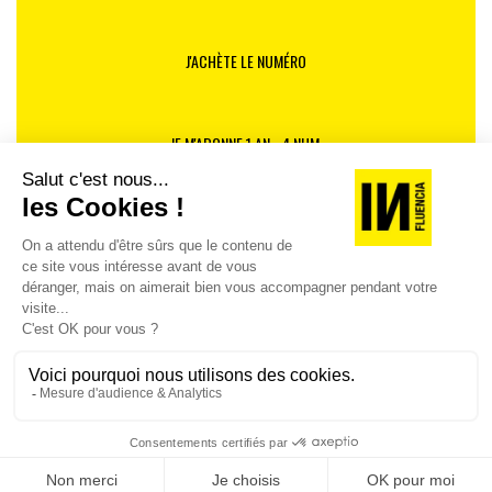
collaborateurs, tout en admettant que ces mêmes
dirigeants n’ont aucune possibilité de se rendre
J'ACHÈTE LE NUMÉRO
compte des galères qu’ils vivent au quotidien. Un réel
sentiment de déconnexion totale entre la base et le
sommet de la pyramide est clairement ressenti,
exacerbé par l’ajout constant de nouveaux échelons
JE M'ABONNE 1 AN - 4 NUM.
hiérarchiques (« armée espagnole ») qui ne font que
ralentir l’opérationnel terrain, ajouter de la pression et
annihiler toute velléité de réactivité de la part des
JE DÉCOUVRE LES NUMÉROS PRÉCÉDENTS
collaborateurs.
Je suis déjà abonné(e) :
je consulte la revue en
Passer de la verticalité à la transversalité représente
version digitale
un véritable défi, d’un « terrain de jeu » formidable à
proposer aux DRH : à l’instar du poste de « cost killer »
désormais fréquent au sein des DAF, pourquoi ne pas
créer, dans chaque DRH, un poste de « pain killer » en
charge de répertorier et éliminer progressivement
tous les « irritants » qui ne font que nuire à l’efficacité
des collaborateurs ?