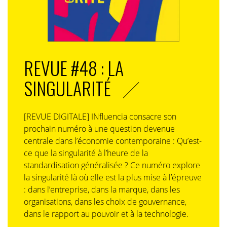
création de réseaux personnels – dont l’importance est
ressentie comme « vitale » pour accéder à l’information
bloquée voire, pour certains, continuer à progresser
ou être équilibrés, et pour d’autres se contenter de «
sauver leur peau, survivre ». Pour travailler
REVUE #48 : LA
correctement, disposer de l’information est vital. Si elle
SINGULARITÉ
est absente ou cachée, les collaborateurs n’auront de
cesse d’y accéder, par tous les moyens !
La problématique des structures verticales et
[REVUE DIGITALE] INfluencia consacre son
pyramidales
prochain numéro à une question devenue
centrale dans l’économie contemporaine : Qu’est-
Les collaborateurs expriment là, leur incompréhension
ce que la singularité à l’heure de la
quant à la multiplication, à vau-l’eau, des strates
standardisation généralisée ? Ce numéro explore
intermédiaires souvent redondantes qui, selon eux, ne
la singularité là où elle est la plus mise à l’épreuve
font qu’allonger et alourdir les processus de décision,
: dans l’entreprise, dans la marque, dans les
nuire à leur efficacité. Ils constatent et condamnent
organisations, dans les choix de gouvernance,
vertement la distorsion de traitement quant au respect
dans le rapport au pouvoir et à la technologie.
des règles entre dirigeants « de droit divin » et