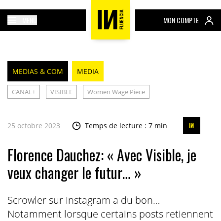
MENU
MON COMPTE
MEDIAS & COM
MEDIA
CANAL+
VISIBLE
Women Wage Piece
25 octobre 2023
Temps de lecture : 7 min
Florence Dauchez: « Avec Visible, je
veux changer le futur… »
Scrowler sur Instagram a du bon…
Notamment lorsque certains posts retiennent