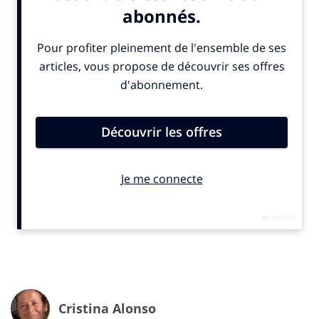
positions de premier plan, qui a des raisonnements,
pense, réfléchit, agit, on ne la voit pas. Mon propos est
de la célébrer.
dans Le Monde, 83% des articles font référence
aux hommes, dans L’Équipe, cela monte à 93% !
Quant aux éditoriaux, 9% d’entre-eux seulement
sont signés par des femmes.
IN. : donc vous pensez qu’on ne donne toujours pas, naturellement, la
parole aux femmes… Et que l’on obéit à des quotas ?
Fl. D. :
il faut regarder la publication sur les
Gender
Cristina Alonso
News
publiée au printemps dernier: dans Le Monde,