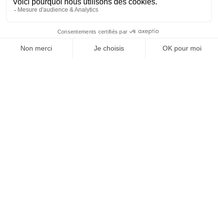
faite de frustrations, non ? En tout cas, mon ego n’est
pas satisfait en se disant : «
je crée mon media
». Je
J'ACHÈTE LE NUMÉRO
pense plutôt que j’ai identifié un besoin, une nécessité,
et avec Visible, je peux me mettre à disposition. Il m’est
aujourd’hui insupportable de constater tant de
disparités financières, entre hommes et femmes. La
JE M'ABONNE 1 AN - 4 NUM.
moyenne des retraites de 70% des femmes est
inférieure de 1000 euros, nous sommes dans la
pauvreté. Derrière le sujet
Visible
il y a tous les sujets,
JE DÉCOUVRE LES NUMÉROS PRÉCÉDENTS
quitter un mariage parce que l’on est mal, avoir le
choix d’être l’égale des hommes en matière de salaires,
Je suis déjà abonné(e) :
je consulte la revue en
etc.
version digitale
nous sommes sur tous les réseaux,
Linkedin
notamment, où nous avons un « public» très qualifié