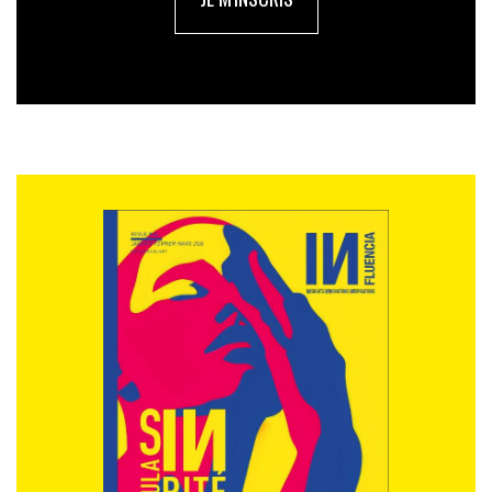
musicien qui aujourd’hui peut poster sa musique, et se
dit : « voyons ce qu’il va se passer… »
IN. : c’est une sacrée aventure, non ?
Fl.D. :
oui cela s’est fait pas à pas. Il faut accepter que
l’on ne saura pas ce qui se passera demain. Accepter
en toute humilité d’être chef d’entreprise, d’apprendre
au jour le jour… Après, je voulais par dessus tout
mettre mon expérience, ma connaissance du terrain,
du journalisme, au service du bien commun. Ce que je
sais et peux faire, en somme.
IN. : cela fait dix-huit mois que Visible existe aujourd’hui, quel est votre
bilan?
Fl.D. :
un ami journaliste me disait, «
il faut avancer sans
regarder ce que font les autres
». Je trouve cette phrase
très juste. Pour avancer, il ne faut pas être déstabilisé,
il faut y aller avec son instinct, ses convictions. Chaque