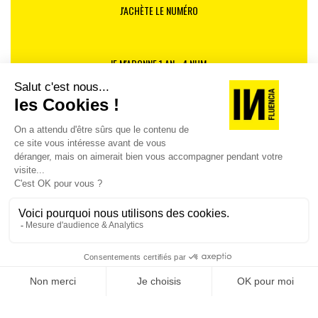
J'ACHÈTE LE NUMÉRO
JE M'ABONNE 1 AN - 4 NUM.
JE DÉCOUVRE LES NUMÉROS PRÉCÉDENTS
Je suis déjà abonné(e) :
je consulte la revue en
version digitale